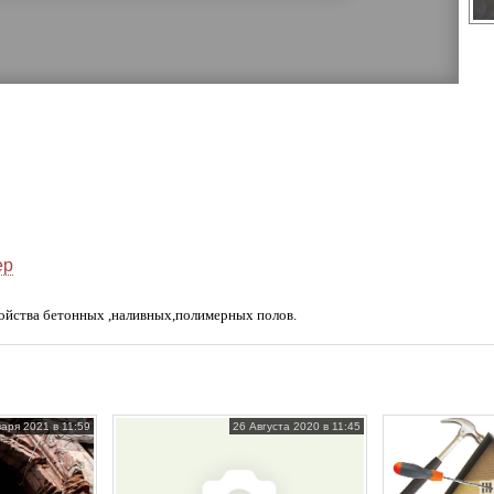
ер
ойства бетонных ,наливных,полимерных полов.
аря 2021 в 11:59
26 Августа 2020 в 11:45