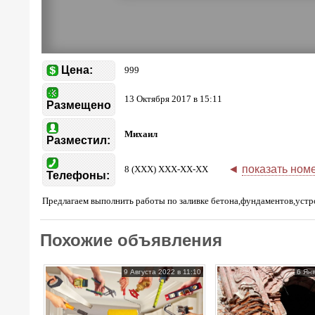
Цена:
999
13 Октября 2017 в 15:11
Размещено
Михаил
Разместил:
◄
показать ном
8 (XXX) XXX-XX-XX
Телефоны:
Предлагаем выполнить работы по заливке бетона,фундаментов,устр
Похожие объявления
9 Августа 2022 в 11:10
6 Янв