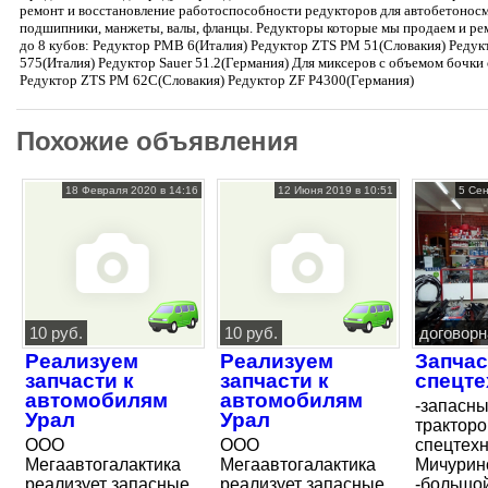
ремонт и восстановление работоспособности редукторов для автобетоносме
подшипники, манжеты, валы, фланцы. Редукторы которые мы продаем и ре
до 8 кубов: Редуктор PMB 6(Италия) Редуктор ZTS PM 51(Словакия) Редукт
575(Италия) Редуктор Sauer 51.2(Германия) Для миксеров с объемом бочки 
Редуктор ZTS PM 62С(Словакия) Редуктор ZF P4300(Германия)
Похожие объявления
18 Февраля 2020 в 14:16
12 Июня 2019 в 10:51
5 Сен
10 руб.
10 руб.
договорн
Реализуем
Реализуем
Запчас
запчасти к
запчасти к
спецте
автомобилям
автомобилям
-запасны
Урал
Урал
тракторо
ООО
ООО
спецтехн
Мегаавтогалактика
Мегаавтогалактика
Мичурин
реализует запасные
реализует запасные
-большой 