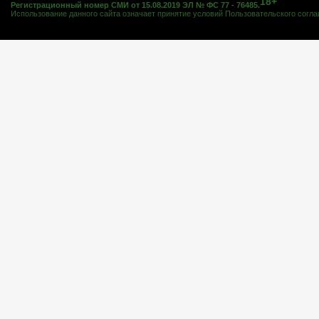
18+
Регистрационный номер СМИ от 15.08.2019 ЭЛ № ФС 77 - 76485.
Использование данного сайта означает принятие условий
Пользовательского согл