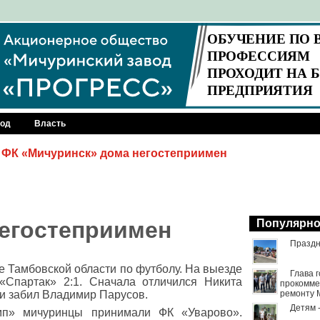
род
Власть
ФК «Мичуринск» дома негостеприимен
егостеприимен
Популярн
Праздн
е Тамбовской области по футболу. На выезде
Глава 
Спартак» 2:1. Сначала отличился Никита
прокомме
чи забил Владимир Парусов.
ремонту 
Детям 
мп» мичуринцы принимали ФК «Уварово».