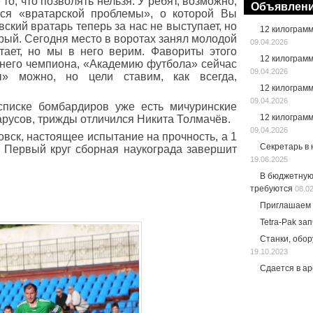
то, что позволять нельзя. У ребят, возможно,
Объявлен
тся «вратарской проблемы», о которой Вы
вский вратарь теперь за нас не выступает, но
12 килограм
ый. Сегодня место в воротах занял молодой
09.04.2026
тает, но мы в него верим. Фавориты этого
12 килограм
него чемпиона, «Академию футбола» сейчас
09.04.2026
ы» можно, но цели ставим, как всегда,
12 килограм
09.04.2026
 списке бомбардиров уже есть мичуринские
12 килограм
арусов, трижды отличился Никита Толмачёв.
09.04.2026
вск, настоящее испытание на прочность, а 1
Секретарь в
 Первый круг сборная наукограда завершит
19.06.2025
В бюджетную
требуются
08.0
Приглашаем 
Tetra-Pak за
Станки, обо
19.10.2023
Сдается в а