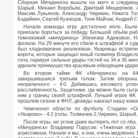
Сборная Мичуринска вышла на матч в следующе
Шарый, Михаил Воробьёв, Дмитрий Мещеряков, А
Максим Лукьянов, Александр Чирикин, Никита Т
Бадайкин, Сергей Кузнецов, Тони Майчак, Андрей С
Начали команды игру достаточно вяло. Было 
приехали бороться за победу. Большой объём ра
темнокожий «мичуринец» Эбенезер Адежувон. Н
фолили. На 29 минуте его сбили в штрафной и судь
был хладнокровно реализован. Уваровцы встрепен
ворота, которые защищал юный голкипер Владисла
гола, парируя сильные удары гостей на 34 и 36 ми
удвоили преимущество красивым обводящим ударо
Во втором тайме ФК «Мичуринск» на 64 
завершившаяся третьим голом. Затем оборона
неприличного – 4:0. Добившись весомого успе
расслабленность. Защитники, где можно было сыгра
ним у границ своей штрафной. Лучший игрок ФК
прошлом сезоне в ФНЛ, дважды наказал нашу коман
Чемпионат области по футболу. Стадион «О
«Уварово» - 4:2 (голы: Толмачев-2,Чирикин, Шарый,
После игры, не успев даже вытереть пот со лба
«Мичуринск» Владимир Парусов: «Тяжёлая игра 
агрессивная. Начали и мы, и они, очень медленно. 