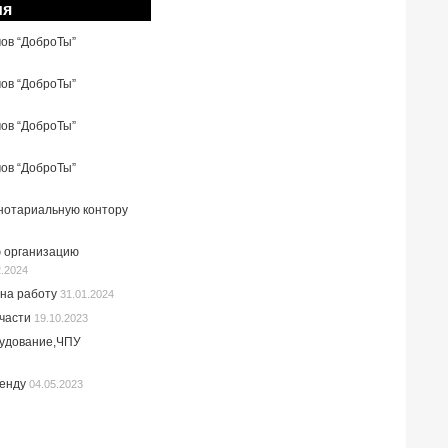
ия
мов “ДоброТы”
мов “ДоброТы”
мов “ДоброТы”
мов “ДоброТы”
 нотариальную контору
 организацию
2.2024
на работу
31.01.2024
пчасти
19.10.2023
рудование,ЧПУ
ренду
04.05.2023