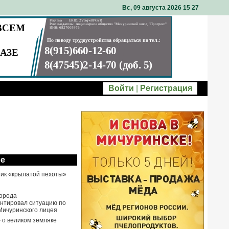
Вс, 09 августа 2026 15
27
Войти
|
Регистрация
ое
ик «крылатой пехоты»
города
нтировал ситуацию по
Мичуринского лицея
- о великом земляке