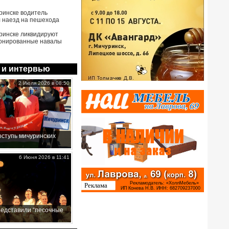
ринске водитель
 наезд на пешехода
ринске ликвидируют
онированные навалы
 и интервью
2 Июля 2026 в 08:50
ступь мичуринских
6 Июня 2026 в 11:41
редставили “песочные