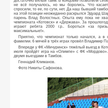
достаточно вялый тайм. В концовке позволили себе 
не всё получалось, но мы боролись. Что касае
спросили, то ее, по сути, нет. Да наш бывший тамбо
на этой позиции неожиданно раскрылся Эдуард Шар
парень Влад Волостных. Опыта ему пока не хва
чемпионата «Котовск» и «Держава». За прошлогод
играют ребята 2000 г.р.. Бороться «за приз
максимальные!».
Приятно, что чемпионат только начался, а в
фамилии. 6 мячей в трёх играх провёл Владимир П
Впереди у ФК «Мичуринск» тяжёлый выезд в Кото
июля пройдёт игра на «Олимпе» с ФК «Мордово».
двумя выездами в Тамбов.
Геннадий Климанов.
Фото Никиты Сафонова.