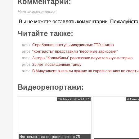
Комментарии:
Нет комментариев.
Вы не можете оставлять комментарии. Пожалуйста
Читайте также:
Серебряная поступь мичуринских ГТОшников
02/07
“Контрасты” представили “песочные зарисовки”
06/06
Актеры “Коломбины” рассказали поучительную историю
05/06
25 лет, посвященные танцу
04/06
В Мичуринске выявили лучших на соревнованиях по спорти
04/06
Видеорепортажи:
26 Мая 2020 в 14:17
4 Сентя
Фотовыставка пограничников к 75-