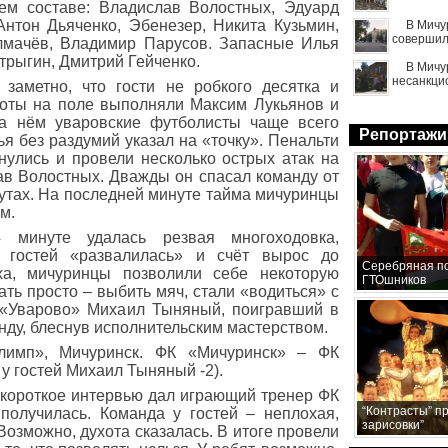
м составе: Владислав Волостных, Эдуард
нтон Дьяченко, Эбенезер, Никита Кузьмин,
В Мичу
совершил
олмачёв, Владимир Парусов. Запасные Илья
трыгин, Дмитрий Гейченко.
В Мичу
несанкци
заметно, что гости не робкого десятка и
боты на поле выполняли Максим Лукьянов и
а нём уваровские футболисты чаще всего
Репортажи
я без раздумий указал на «точку». Пенальти
улись и провели несколько острых атак на
в Волостных. Дважды он спасал команду от
нутах. На последней минуте тайма мичуринцы
м.
минуте удалась резвая многоходовка,
 гостей «развалилась» и счёт вырос до
Серебряная по
ха, мичуринцы позволили себе некоторую
ГТОшников
ть просто – выбить мяч, стали «водиться» с
 «Уварово» Михаил Тыняный, поигравший в
ду, блеснув исполнительским мастерством.
лимп», Мичуринск. ФК «Мичуринск» – ФК
 у гостей Михаил Тыняный -2).
, короткое интервью дал играющий тренер ФК
“Контрасты” п
получилась. Команда у гостей – неплохая,
зарисовки”
Возможно, духота сказалась. В итоге провели