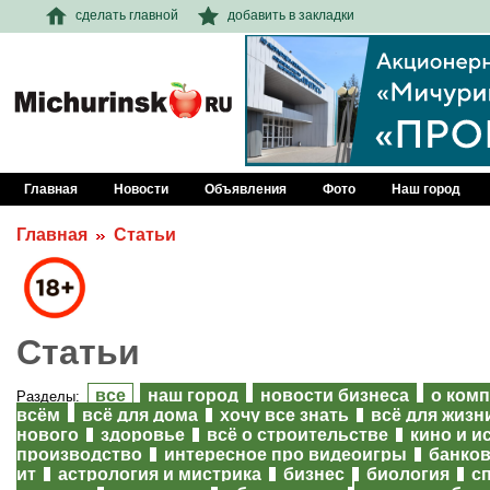
сделать главной
добавить в закладки
Главная
Новости
Объявления
Фото
Наш город
Главная
Статьи
Статьи
все
наш город
новости бизнеса
о ком
Разделы:
всём
всё для дома
хочу все знать
всё для жизн
нового
здоровье
всё о строительстве
кино и и
производство
интересное про видеоигры
банков
ит
астрология и мистрика
бизнес
биология
с