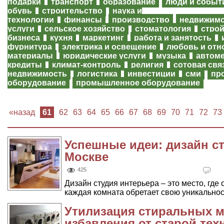
подарки
транспорт
образование
люди и событ
обувь
строительство
наука и
технологии
финансы
производство
недвижим
услуги
сельское хозяйство
стоматология
строй
бизнеса
кухня
маркетинг
работа и занятость
фурнитура
электрика и освещение
любовь и отн
материалы
юридические услуги
музыка
автом
кредиты
климат-контроль
религия
сотовая свя
недвижимость
логистика
инвестиции
сми
пр
оборудование
промышленное оборудование
«назад
61
62
63
64
65
66
67
68
69
70
71
72
73
Успешные идеи: дизайн с
Москве
425
Дизайн студия интерьера – это место, где
каждая комната обретает свою уникальность
Утилизация стиральных 
избавления от старой тех