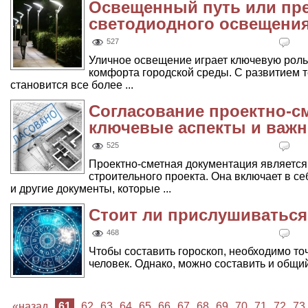
Освещенный путь или пр
светодиодного освещени
527
Уличное освещение играет ключевую роль
комфорта городской среды. С развитием 
становится все более ...
Согласование проектно-с
ключевые аспекты и важн
525
Проектно-сметная документация являетс
строительного проекта. Она включает в с
и другие документы, которые ...
Стоит ли прислушиваться
468
Чтобы составить гороскоп, необходимо точ
человек. Однако, можно составить и общий 
«назад
61
62
63
64
65
66
67
68
69
70
71
72
73