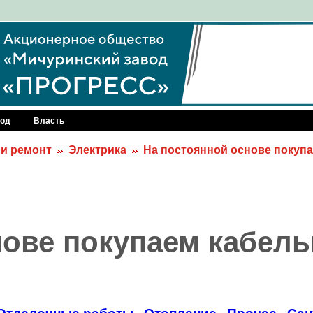
род
Власть
 и ремонт
Электрика
На постоянной основе покуп
нове покупаем кабел