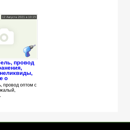
12 Августа 2021 в 10:15
ель, провод
ранения,
 неликвиды,
е о
, провод оптом с
ежалый,
.