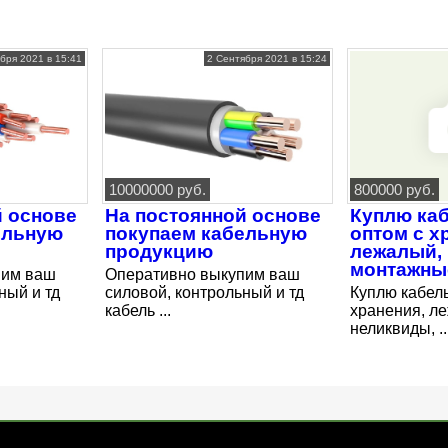
бря 2021 в 15:41
2 Сентября 2021 в 15:24
10000000 руб.
800000 руб.
й основе
На постоянной основе
Куплю каб
ельную
покупаем кабельную
оптом с х
продукцию
лежалый,
монтажны
пим ваш
Оперативно выкупим ваш
ный и тд
силовой, контрольный и тд
Куплю кабель
кабель ...
хранения, л
неликвиды, ..