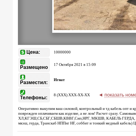
Цена:
10000000
17 Октября 2021 в 15:09
Размещено
Игнат
Разместил:
◄
показать ном
8 (XXX) XXX-XX-XX
Телефоны:
Оперативно выкупим ваш силовой, контрольный и тд кабель опт и к
поврежден оплачиваем как изделие, а не лом! Расчет сразу. Са
ХЛ,КГЭШ,СБ,СБГ,СБШВ,КВВГ,Сип,НРГ, МКШВ, КАБЕЛЬ ГЕРДА, ТППЭ
мкэш, герда, Транскаб НППнг HF, соббит и тонкий медный кабель) Ц