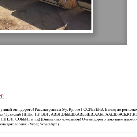
ер
рупный опт, дорого! Рассматриваем б/у. Купим ГОСРЕЗЕРВ. Выезд по регионам
мовывоз (Транскаб НППнг HF, ВВГ, АВВГ,ВББШВ,АВББШВ,ААБЛ,ААШВ,АСБ,КГ,К
П, СОББИТ и т.д) (Вниманию ломовиков! Очень дорого покупаем алюминие
ена договорная. (Viber, WhatsApp)