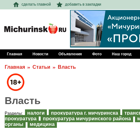
сделать главной
добавить в закладки
Главная
Новости
Объявления
Фото
Наш город
Главная
Статьи
Власть
Власть
налоги
прокуратура г. мичуринска
транс
Разделы:
прокуратура
прокуратура мичуринского района
органы
медицина