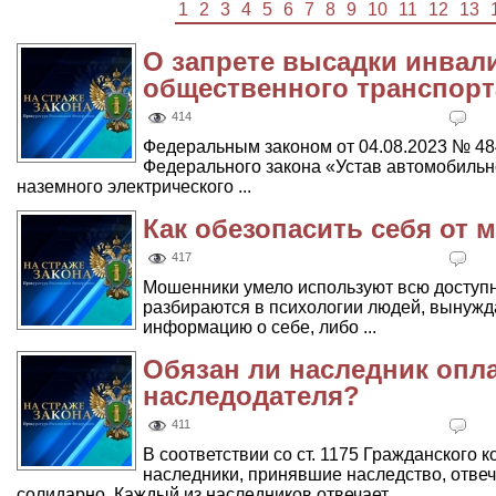
1
2
3
4
5
6
7
8
9
10
11
12
13
О запрете высадки инвали
общественного транспорт
414
Федеральным законом от 04.08.2023 № 48
Федерального закона «Устав автомобильно
наземного электрического ...
Как обезопасить себя от 
417
Мошенники умело используют всю доступ
разбираются в психологии людей, вынужд
информацию о себе, либо ...
Обязан ли наследник опл
наследодателя?
411
В соответствии со ст. 1175 Гражданского 
наследники, принявшие наследство, отве
солидарно. Каждый из наследников отвечает ...