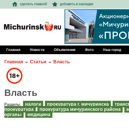
сделать главной
добавить в закладки
Главная
Новости
Объявления
Фото
Наш город
Главная
Статьи
Власть
Власть
налоги
прокуратура г. мичуринска
транс
Разделы:
прокуратура
прокуратура мичуринского района
органы
медицина