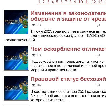
1
2
3
4
5
6
7
8
9
10
11
12
13
Изменения в законодател
обороне и защите от чре
510
1 июня 2023 года вступил в силу новый т
экономического союза (далее – ЕАЭС) «О 
предназначенной ...
Чем оскорбление отличае
479
Под оскорблением понимается унижение че
выраженное в неприличной или иной пр
морали и нравственности ...
Правовой статус бесхозя
485
В соответствии со статьей 255 Гражданск
бесхозяйной является вещь, которая не и
которой неизвестен ...