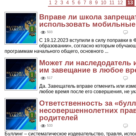
1
2
3
4
5
6
7
8
9
10
11
12
13
Вправе ли школа запреща
использовать мобильные
503
С 19.12.2023 вступили в силу поправки в
образовании», согласно которым обучаю
программам начального общего, основного ...
Может ли наследодатель 
им завещание в любое вр
517
Да. Завещатель вправе отменить или изм
любое время после его совершения, не ук
Ответственность за «булл
несовершеннолетних пра
родителей
533
Буллинг – систематическое издевательство, травля, исп