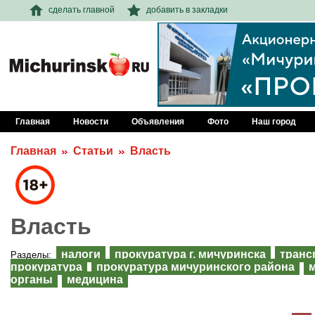
сделать главной
добавить в закладки
Главная
Новости
Объявления
Фото
Наш город
Главная
Статьи
Власть
Власть
налоги
прокуратура г. мичуринска
транс
Разделы:
прокуратура
прокуратура мичуринского района
органы
медицина