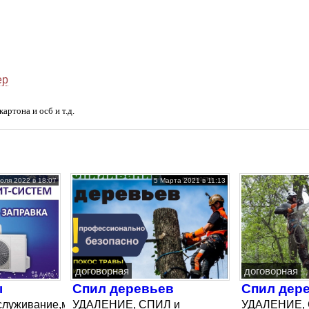
ер
артона и осб и т.д.
юля 2022 в 18:07
5 Марта 2021 в 11:13
договорная
договорная
ы
Спил деревьев
Спил дер
служивание,мойка
УДАЛЕНИЕ, СПИЛ и
УДАЛЕНИЕ, 