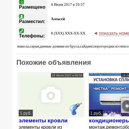
4 Июня 2017 в 10:57
Размещено
Алексей
Разместил:
◄
показать ном
8 (XXX) XXX-XX-XX
Телефоны:
навесы,сараи,дачные домики из бруса,сайдинг,перегородки из гипсок
Похожие объявления
24 Июля 2022 в 08:56
18 И
1 руб.
1 руб.
элементы кровли
кондиционер
элементы кровли из
монтаж.ремонт,об