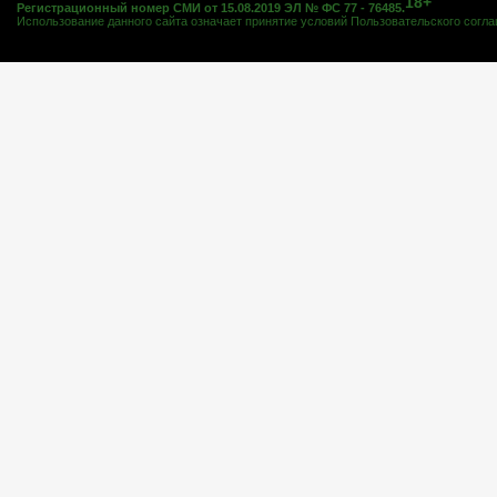
18+
Регистрационный номер СМИ от 15.08.2019 ЭЛ № ФС 77 - 76485.
Использование данного сайта означает принятие условий
Пользовательского согл