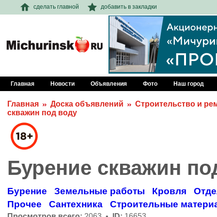
сделать главной
добавить в закладки
Главная
Новости
Объявления
Фото
Наш город
Главная
Доска объявлений
Строительство и ре
скважин под воду
Бурение скважин по
Бурение
Земельные работы
Кровля
Отде
Прочее
Сантехника
Строительные матери
Просмотров всего:
2063 •
ID:
16653