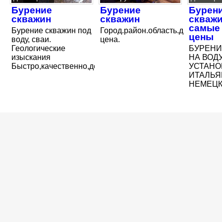
Бурение
Бурение
Бурен
скважин
скважин
скважи
самые 
Бурение скважин под
Город.район.область.доступная
цены
воду, сваи.
цена.
Геологические
БУРЕНИ
изыскания
НА ВОДУ
Быстро,качественно,дёшево,гарантированно
УСТАНО
ИТАЛЬЯ
НЕМЕЦКО