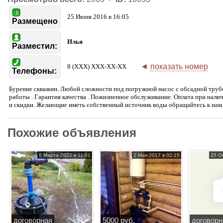
25 Июня 2016 в 16:05
Размещено
Илья
Разместил:
◄
показать номер
8 (XXX) XXX-XX-XX
Телефоны:
Бурение скважин. Любой сложности под погружной насос с обсадной трубо
работы . Гарантия качества . Пожизненное обслуживание. Оплата при нали
и скидки. Желающие иметь собственный источник воды обращайтесь к нам
Похожие объявления
6 Марта 2022 в 11:01
2 Мая 2017 в 02:15
25 О
договорная
5000 руб.
договорн