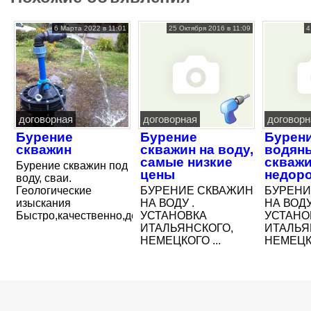
6 Марта 2022 в 11:01
25 Октября 2016 в 11:09
4
договорная
договорная
договорн
Бурение
Бурение
Бурен
скважин
скважин на воду,
водян
самые низкие
скваж
Бурение скважин под
цены
недор
воду, сваи.
Геологические
БУРЕНИЕ СКВАЖИН
БУРЕНИ
изыскания
НА ВОДУ .
НА ВОДУ
Быстро,качественно,дёшево,гарантированно
УСТАНОВКА
УСТАНО
ИТАЛЬЯНСКОГО,
ИТАЛЬЯ
НЕМЕЦКОГО ...
НЕМЕЦКО