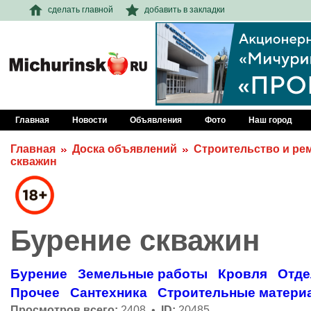
сделать главной
добавить в закладки
Главная
Новости
Объявления
Фото
Наш город
Главная
Доска объявлений
Строительство и ре
скважин
Бурение скважин
Бурение
Земельные работы
Кровля
Отде
Прочее
Сантехника
Строительные матери
Просмотров всего:
2408 •
ID:
20485