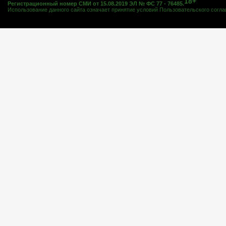
18+
Регистрационный номер СМИ от 15.08.2019 ЭЛ № ФС 77 - 76485.
Использование данного сайта означает принятие условий
Пользовательского согл