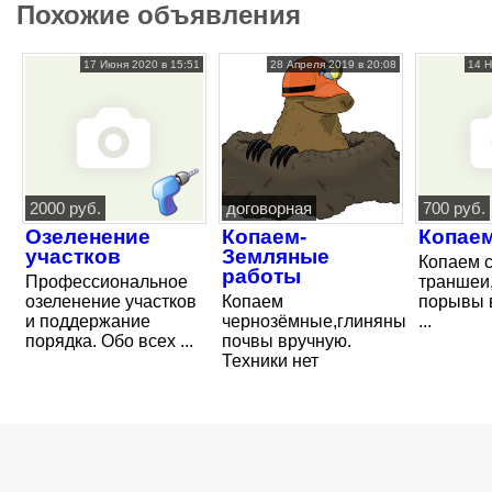
Похожие объявления
17 Июня 2020 в 15:51
28 Апреля 2019 в 20:08
14 Н
2000 руб.
договорная
700 руб.
Озеленение
Копаем-
Копае
участков
Земляные
Копаем 
работы
Профессиональное
траншеи
озеленение участков
Копаем
порывы 
и поддержание
чернозёмные,глиняные,песчаны
...
порядка. Обо всех ...
почвы вручную.
Техники нет