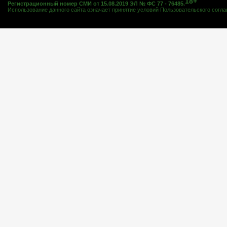
18+
Регистрационный номер СМИ от 15.08.2019 ЭЛ № ФС 77 - 76485.
Использование данного сайта означает принятие условий
Пользовательского согл