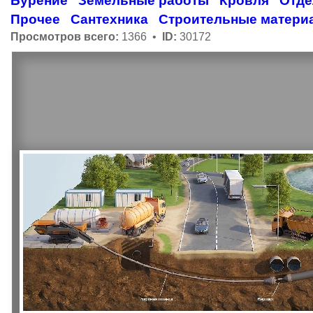
Бурение
Земельные работы
Кровля
Отде
Прочее
Сантехника
Строительные матери
Просмотров всего:
1366 •
ID:
30172