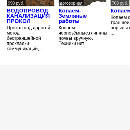
990 руб.
договорная
700 руб.
ВОДОПРОВОД
Копаем-
Копае
КАНАЛИЗАЦИЯ
Земляные
Копаем 
ПРОКОЛ
работы
траншеи
Прокол под дорогой -
Копаем
порывы 
метод
чернозёмные,глиняные,песчаны
...
бестраншейной
почвы вручную.
прокладки
Техники нет
коммуникаций, ...