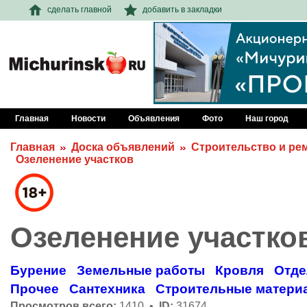
сделать главной
добавить в закладки
Главная
Новости
Объявления
Фото
Наш город
Главная
Доска объявлений
Строительство и ре
Озеленение участков
Озеленение участко
Бурение
Земельные работы
Кровля
Отде
Прочее
Сантехника
Строительные матери
Просмотров всего:
1410 •
ID:
31674