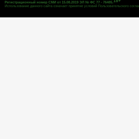
18+
Регистрационный номер СМИ от 15.08.2019 ЭЛ № ФС 77 - 76485.
Использование данного сайта означает принятие условий
Пользовательского согл