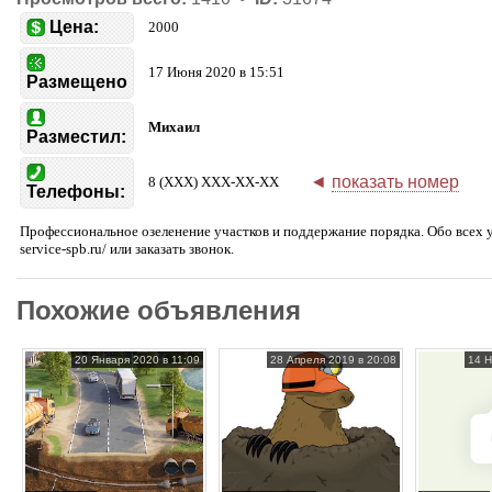
Цена:
2000
17 Июня 2020 в 15:51
Размещено
Михаил
Разместил:
◄
показать номер
8 (XXX) XXX-XX-XX
Телефоны:
Профессиональное озеленение участков и поддержание порядка. Обо всех ус
service-spb.ru/ или заказать звонок.
Похожие объявления
20 Января 2020 в 11:09
28 Апреля 2019 в 20:08
14 Н