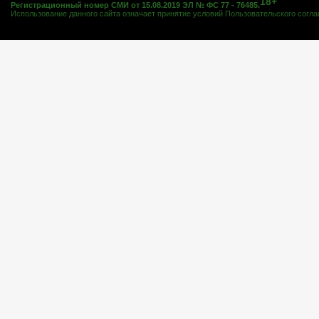
18+
Регистрационный номер СМИ от 15.08.2019 ЭЛ № ФС 77 - 76485.
Использование данного сайта означает принятие условий
Пользовательского согл