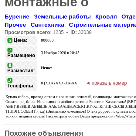
монтажные о
Бурение
Земельные работы
Кровля
Отде
Прочее
Сантехника
Строительные матери
Просмотров всего:
1235 •
ID:
33039
Цена:
800000
3 Ноября 2020 в 20:45
Размещено
Игнат
Разместил:
◄
показать номер
8 (XXX) XXX-XX-XX
Телефоны:
Куплю кабель, провод оптом с хранения, лежалый, неликвиды, монтажные ос
Оплата нал, б/нал. Наш вывоз из любого региона России и Казахстана! (ВВГ
АВВГ,ВББШВ,АВББШВ,ААБЛ,ААШВ,АСБ,КГ,КГ-ХЛ,КГЭШ,СБ,СБГ,СБШВ,
ТППЭП, СОББИТ и т.д) (Вниманию ломовиков! Очень дорого покупаем алюми
тонкий медный кабель) Рассмотрим любые Ваши предложения (Viber,Whatsa
Похожие объявления