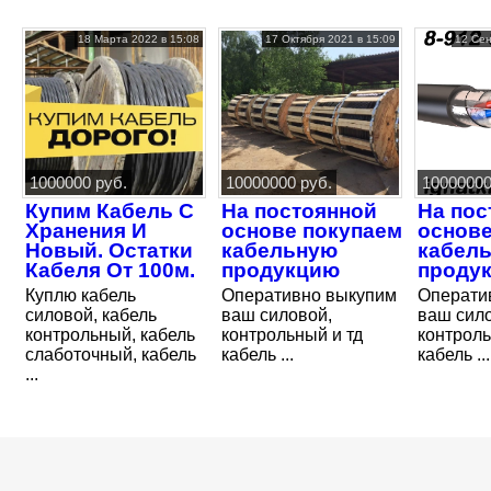
18 Марта 2022 в 15:08
17 Октября 2021 в 15:09
12 Сен
1000000 руб.
10000000 руб.
10000000
Купим Кабель С
На постоянной
На пос
Хранения И
основе покупаем
основе
Новый. Остатки
кабельную
кабел
Кабеля От 100м.
продукцию
проду
Куплю кабель
Оперативно выкупим
Операти
силовой, кабель
ваш силовой,
ваш сил
контрольный, кабель
контрольный и тд
контроль
слаботочный, кабель
кабель ...
кабель ...
...