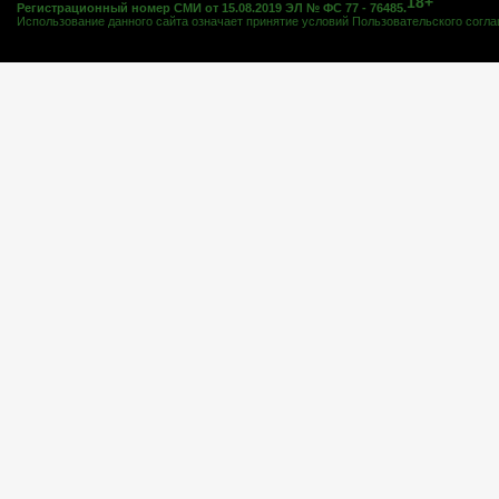
18+
Регистрационный номер СМИ от 15.08.2019 ЭЛ № ФС 77 - 76485.
Использование данного сайта означает принятие условий
Пользовательского согл