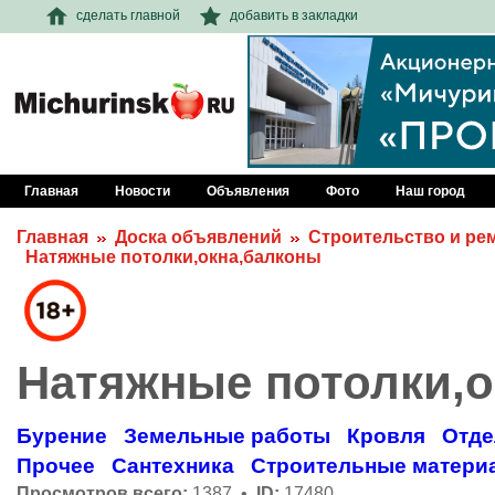
сделать главной
добавить в закладки
Главная
Новости
Объявления
Фото
Наш город
Главная
Доска объявлений
Строительство и ре
Натяжные потолки,окна,балконы
Натяжные потолки,о
Бурение
Земельные работы
Кровля
Отде
Прочее
Сантехника
Строительные матери
Просмотров всего:
1387 •
ID:
17480