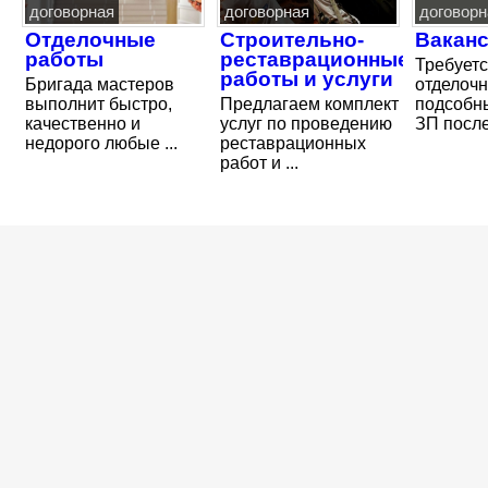
договорная
договорная
договорн
Отделочные
Строительно-
Вакан
работы
реставрационные
Требуетс
работы и услуги
Бригада мастеров
отделочн
выполнит быстро,
Предлагаем комплект
подсобн
качественно и
услуг по проведению
ЗП после 
недорого любые ...
реставрационных
работ и ...