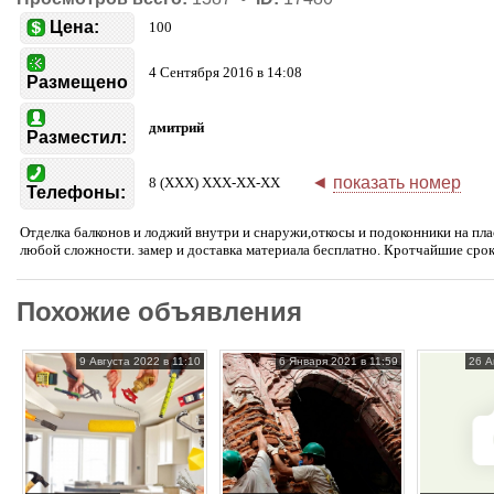
Цена:
100
4 Сентября 2016 в 14:08
Размещено
дмитрий
Разместил:
◄
показать номер
8 (XXX) XXX-XX-XX
Телефоны:
Отделка балконов и лоджий внутри и снаружи,откосы и подоконники на пл
любой сложности. замер и доставка материала бесплатно. Кротчайшие срок
Похожие объявления
9 Августа 2022 в 11:10
6 Января 2021 в 11:59
26 А