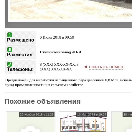
6 Июня 2018 в 00:59
Размещено
Ступинский завод ЖБИ
Разместил:
8 (XXX) XXX-XX-XX, 8
◄
показать номер
Телефоны:
(XXX) XXX-XX-XX
Предназначен для выработки насыщенного пара давлением 0,8 Мпа, испол
нужд промышленности и в сельском хозяйстве
Похожие объявления
20 Ноября 2018 в 11:23
16 Мая 2018 в 19:27
28 Фе