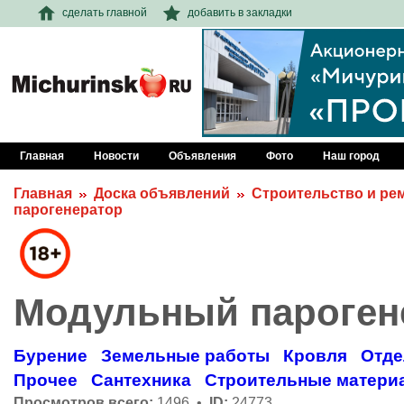
сделать главной
добавить в закладки
Главная
Новости
Объявления
Фото
Наш город
Главная
Доска объявлений
Строительство и ре
парогенератор
Модульный пароген
Бурение
Земельные работы
Кровля
Отде
Прочее
Сантехника
Строительные матери
Просмотров всего:
1496 •
ID:
24773