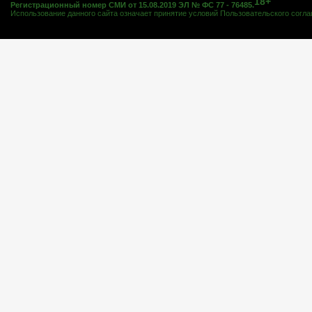
18+
Регистрационный номер СМИ от 15.08.2019 ЭЛ № ФС 77 - 76485.
Использование данного сайта означает принятие условий
Пользовательского согл