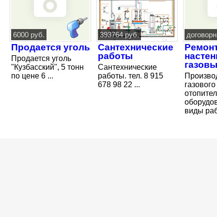
6000 руб.
393764 руб.
договорн
Продается уголь
Сантехнические
Ремон
работы
насте
Продается уголь
газовы
"Кузбасский", 5 тонн
Сантехнические
по цене 6 ...
работы. тел. 8 915
Произво
678 98 22 ...
газового
отопител
оборудов
виды рабо