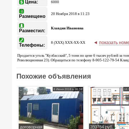
Цена:
6000
20 Ноября 2018 в 11:23
Размещено
Клавдия Ивановна
Разместил:
◄
показать ном
8 (XXX) XXX-XX-XX
Телефоны:
Продается уголь "Кузбасский", 5 тонн по цене 6 тысяч рублей за то
Революционная 23). Обращаться по телефону 8-905-122-79-54 Клав
Похожие объявления
6 Июня 2018 в 00:59
16 
договорная
393764 руб.