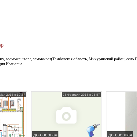
ер
нну, возможен торг, самовывоз(Тамбовская область, Мичуринский район, село П
дия Ивановна
Мая 2018 в 19:27
28 Февраля 2018 в 23:57
договорная
договорная