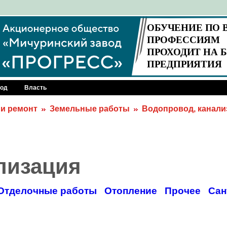
род
Власть
 и ремонт
Земельные работы
Водопровод, канали
лизация
Отделочные работы
Отопление
Прочее
Сан