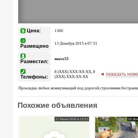
Цена:
1300
13 Декабря 2015 в 07:51
Размещено
maxx55
Разместил:
8 (XXX) XXX-XX-XX, 8
◄
показать ном
Телефоны:
(XXX) XXX-XX-XX
Прокладка любых коммуникаций под дорогой,строениями бе
Похожие объявления
17 Июня 2020 в 15:51
20 Янв