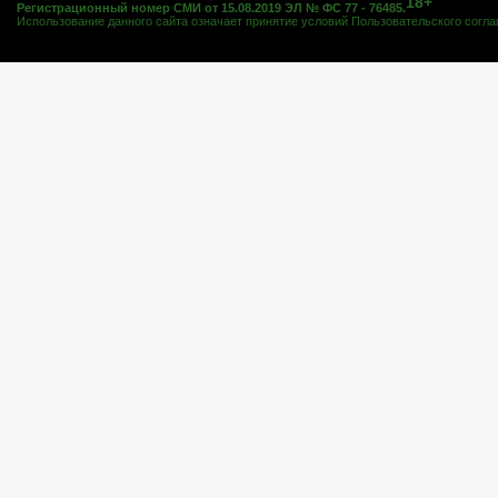
18+
Регистрационный номер СМИ от 15.08.2019 ЭЛ № ФС 77 - 76485.
Использование данного сайта означает принятие условий
Пользовательского согл