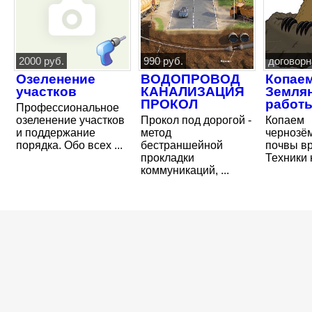
2000 руб.
990 руб.
договорн
Озеленение
ВОДОПРОВОД
Копаем
участков
КАНАЛИЗАЦИЯ
Земля
ПРОКОЛ
работ
Профессиональное
озеленение участков
Прокол под дорогой -
Копаем
и поддержание
метод
чернозё
порядка. Обо всех ...
бестраншейной
почвы в
прокладки
Техники 
коммуникаций, ...