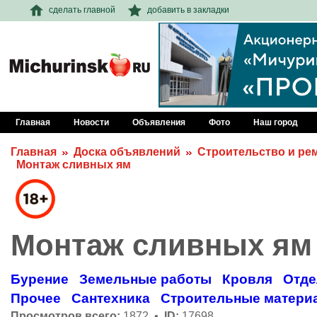
сделать главной
добавить в закладки
Главная
Новости
Объявления
Фото
Наш город
Главная
Доска объявлений
Строительство и ре
Монтаж сливных ям
Монтаж сливных ям
Бурение
Земельные работы
Кровля
Отде
Прочее
Сантехника
Строительные матери
Просмотров всего:
1872 •
ID:
17698