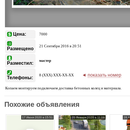
Цена:
7000
21 Сентября 2016 в 20:51
Размещено
мастер
Разместил:
◄
показать номер
8 (XXX) XXX-XX-XX
Телефоны:
Копаем монтируем подключаем доставка бетонных колец и материала.
Похожие объявления
17 Июня 2020 в 15:51
20 Января 2020 в 11:09
28 А