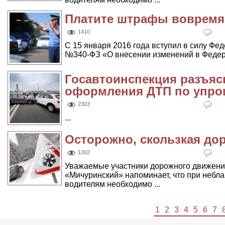
Платите штрафы вовремя
1410
С 15 января 2016 года вступил в силу Фед
№340-ФЗ «О внесении изменений в Федера
Госавтоинспекция разъяс
оформления ДТП по упро
2303
...
Осторожно, скользкая дор
1302
Уважаемые участники дорожного движен
«Мичуринский» напоминает, что при небл
водителям необходимо ...
1
2
3
4
5
6
7