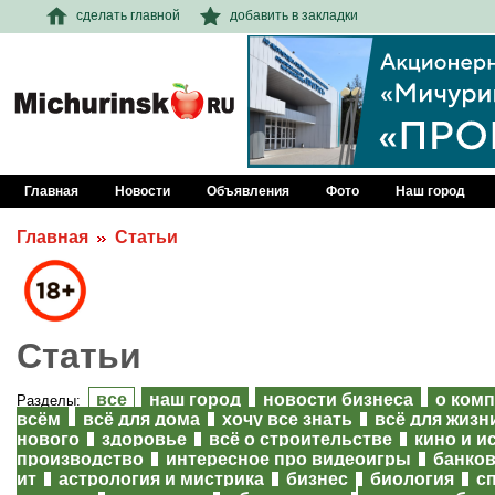
сделать главной
добавить в закладки
Главная
Новости
Объявления
Фото
Наш город
Главная
Статьи
Статьи
все
наш город
новости бизнеса
о ком
Разделы:
всём
всё для дома
хочу все знать
всё для жизн
нового
здоровье
всё о строительстве
кино и и
производство
интересное про видеоигры
банков
ит
астрология и мистрика
бизнес
биология
с