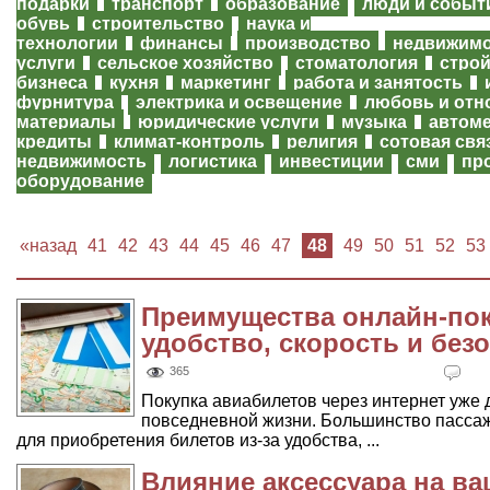
подарки
транспорт
образование
люди и событ
обувь
строительство
наука и
технологии
финансы
производство
недвижим
услуги
сельское хозяйство
стоматология
строй
бизнеса
кухня
маркетинг
работа и занятость
фурнитура
электрика и освещение
любовь и отн
материалы
юридические услуги
музыка
автом
кредиты
климат-контроль
религия
сотовая свя
недвижимость
логистика
инвестиции
сми
пр
оборудование
«назад
41
42
43
44
45
46
47
48
49
50
51
52
53
Преимущества онлайн-пок
удобство, скорость и без
365
Покупка авиабилетов через интернет уже
повседневной жизни. Большинство пасса
для приобретения билетов из-за удобства, ...
Влияние аксессуара на ва