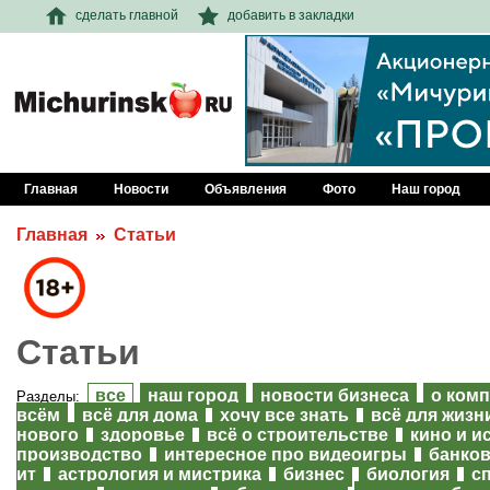
сделать главной
добавить в закладки
Главная
Новости
Объявления
Фото
Наш город
Главная
Статьи
Статьи
все
наш город
новости бизнеса
о ком
Разделы:
всём
всё для дома
хочу все знать
всё для жизн
нового
здоровье
всё о строительстве
кино и и
производство
интересное про видеоигры
банков
ит
астрология и мистрика
бизнес
биология
с