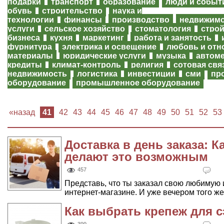
подарки
транспорт
образование
люди и событ
обувь
строительство
наука и
технологии
финансы
производство
недвижим
услуги
сельское хозяйство
стоматология
строй
бизнеса
кухня
маркетинг
работа и занятость
фурнитура
электрика и освещение
любовь и отн
материалы
юридические услуги
музыка
автом
кредиты
климат-контроль
религия
сотовая свя
недвижимость
логистика
инвестиции
сми
пр
оборудование
промышленное оборудование
«назад
41
42
43
44
45
46
47
48
49
50
51
52
53
Доставка в день заказа: 
делают это возможным
457
Представь, что ты заказал свою любимую 
интернет-магазине. И уже вечером того же 
Как выбрать крепеж для 