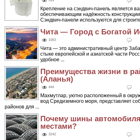
399
Крепление на сэндвич-панель является в
обеспечивающим надёжность конструкции 
Сэндвич-панели используются для строител
Чита — Город с Богатой 
1063
Чита — это административный центр Заба
стыке европейской и азиатской части Росс
удобное ...
Преимущества жизни в ра
(Аланья)
444
Махмутлар, уютно расположенный в окру
вод Средиземного моря, представляет со
районов для ...
Почему шины автомобиля
местами?
3242