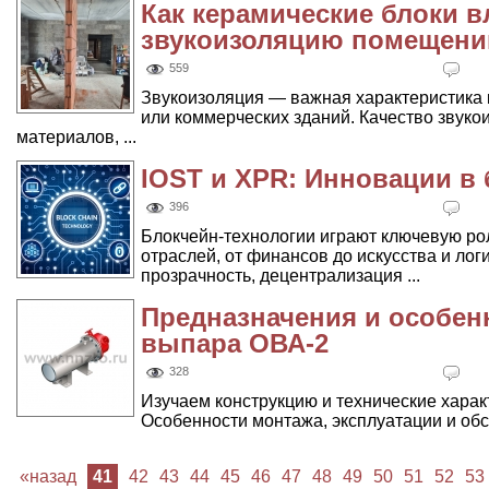
Как керамические блоки в
звукоизоляцию помещени
559
Звукоизоляция — важная характеристика к
или коммерческих зданий. Качество звуко
материалов, ...
IOST и XPR: Инновации в 
396
Блокчейн-технологии играют ключевую ро
отраслей, от финансов до искусства и лог
прозрачность, децентрализация ...
Предназначения и особен
выпара ОВА-2
328
Изучаем конструкцию и технические харак
Особенности монтажа, эксплуатации и об
«назад
41
42
43
44
45
46
47
48
49
50
51
52
53