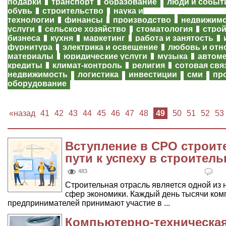
подарки
транспорт
образование
люди и событ
обувь
строительство
наука и
технологии
финансы
производство
недвижим
услуги
сельское хозяйство
стоматология
строй
бизнеса
кухня
маркетинг
работа и занятость
фурнитура
электрика и освещение
любовь и отн
материалы
юридические услуги
музыка
автом
кредиты
климат-контроль
религия
сотовая свя
недвижимость
логистика
инвестиции
сми
пр
оборудование
«назад
41
42
43
44
45
46
47
48
49
50
51
52
53
Вступление в СРО строит
пути к успеху в строител
483
Строительная отрасль является одной из
сфер экономики. Каждый день тысячи ком
предпринимателей принимают участие в ...
Компьютерно-техническа