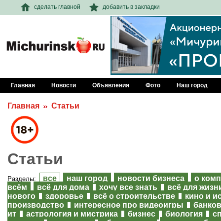
сделать главной
добавить в закладки
Главная
Новости
Объявления
Фото
Наш город
Главная
Статьи
Статьи
все
наш город
новости бизнеса
о ком
Разделы:
всём
всё для дома
хочу все знать
всё для жизн
нового
здоровье
всё о строительстве
кино и и
производство
интересное про видеоигры
банков
ит
астрология и мистрика
бизнес
биология
с