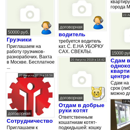
квартиру
города М
23 А
договорная
50000 руб.
водитель
Грузчики
требуется водитель
Приглашаем на
кат. С. Е.НА УБОРКУ
работу грузчиков-
САХ. СВЕКЛЫ.
15000 ру
разнорабочих. Вахта
Сдам в
20 Августа 2019 в 14:42
в Москве. Бесплатное
однок
...
кварти
центре
20 Августа 2019 в 16:56
Сдам на
срок (ли
можно для
договорная
19 А
Отдам в добрые
руки котят
договорная
Ответственным
Сотрудничество
кошатниам котят-
Приглашаем к
подкидышей: кошку