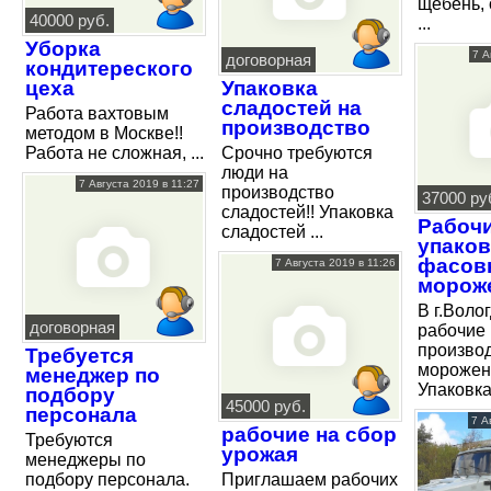
щебень, 
40000 руб.
...
Уборка
7 А
договорная
кондитереского
цеха
Упаковка
сладостей на
Работа вахтовым
производство
методом в Москве!!
Работа не сложная, ...
Срочно требуются
люди на
7 Августа 2019 в 11:27
производство
37000 ру
сладостей!! Упаковка
Рабочи
сладостей ...
упаков
фасов
7 Августа 2019 в 11:26
морож
В г.Воло
договорная
рабочие
произво
Требуется
морожен
менеджер по
Упаковка 
подбору
45000 руб.
персонала
7 А
рабочие на сбор
Требуются
урожая
менеджеры по
подбору персонала.
Приглашаем рабочих