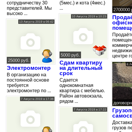
сотрудничеству 30
(5мес.) и кота (4мес.)
представителей. Мы
...
2700000 
высоко ...
Прода
10 Августа 2019 в 10:23
офисн
13 Августа 2019 в 06:42
помещ
Продаёт
помещен
коммерч
недвижи
5000 руб.
центре го
25000 руб.
Сдам квартиру
8 А
Электромонтер
на длительный
срок
В организацию на
постоянной основе
Сдается
требуется
однокомнатная
электромонтер по ...
квартира с мебелью.
Район автовокзала,
7 Августа 2019 в 17:36
рядом ...
договорн
Грузоп
7 Августа 2019 в 17:22
самос
Доставк
грузов пе