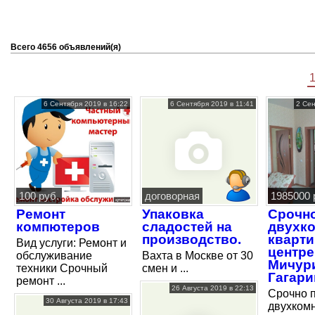
Всего 4656 объявлений(я)
6 Сентября 2019 в 16:22
6 Сентября 2019 в 11:41
2 Сен
100 руб.
договорная
1985000 
Ремонт
Упаковка
Срочн
компютеров
сладостей на
двухк
производство.
кварти
Вид услуги: Ремонт и
центре
обслуживание
Вахта в Москве от 30
Мичури
техники Срочный
смен и ...
Гагари
ремонт ...
26 Августа 2019 в 22:13
Срочно 
30 Августа 2019 в 17:43
двухком