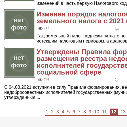
изменений в часть первую Налогового код
Изменен порядок налогоо
земельного налога с 2021 
717
Так, земельный налог подлежит уплате не 
истекшим налоговым периодом, а авансовы
Утверждены Правила фор
размещения реестра нед
исполнителей государств
социальной сфере
744
С 04.03.2021 вступили в силу Правила формирования, в
недобросовестных исполнителей государственных (муниц
утвержденные ...
1
2
3
4
5
6
7
8
9
10
11
12
13