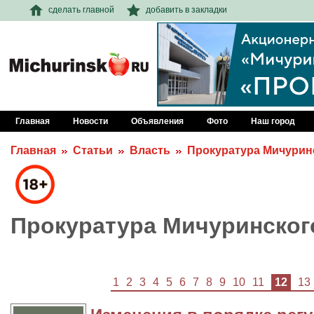
сделать главной
добавить в закладки
Главная
Новости
Объявления
Фото
Наш город
Главная
Статьи
Власть
Прокуратура Мичурин
Прокуратура Мичуринског
1
2
3
4
5
6
7
8
9
10
11
12
13