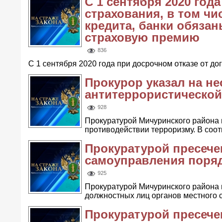
С 1 сентября 2020 год
страхования, в том ч
кредита, банки обяза
страховую премию
836
С 1 сентября 2020 года при досрочном отказе от до
Прокурор указал на н
антитеррористической
928
Прокуратурой Мичуринского района 
противодействии терроризму. В соот
Прокуратурой пресече
самоуправления поряд
925
Прокуратурой Мичуринского района 
должностных лиц органов местного с
Прокуратурой пресеч