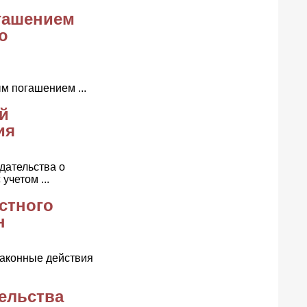
огашением
ю
м погашением ...
й
ия
дательства о
учетом ...
стного
н
законные действия
ельства