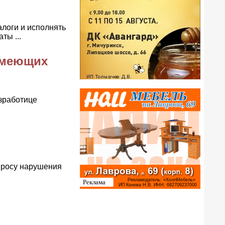
логи и исполнять
ты ...
имеющих
зработице
просу нарушения