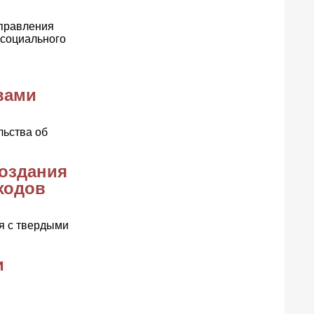
управления
 социального
вами
льства об
создания
ходов
я с твердыми
и