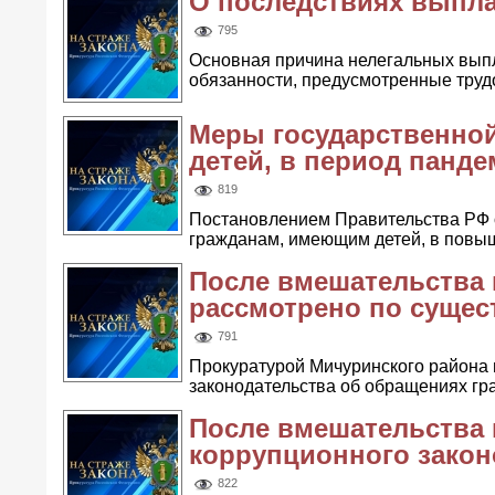
О последствиях выпла
795
Основная причина нелегальных выпл
обязанности, предусмотренные труд
Меры государственно
детей, в период панд
819
Постановлением Правительства РФ о
гражданам, имеющим детей, в повыше
После вмешательства 
рассмотрено по сущес
791
Прокуратурой Мичуринского района
законодательства об обращениях гра
После вмешательства
коррупционного закон
822