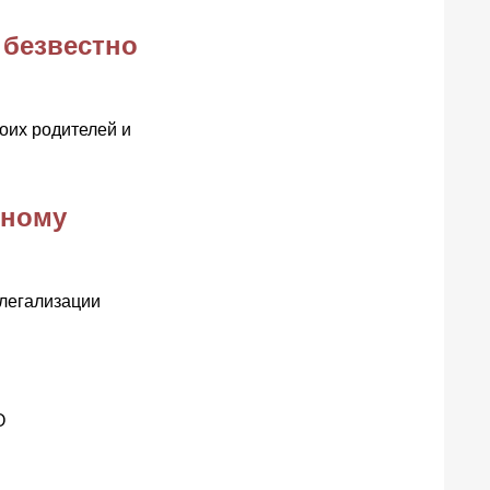
 безвестно
оих родителей и
ьному
легализации
О