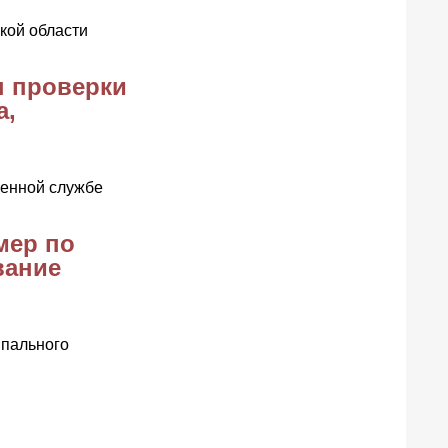
кой области
ы проверки
а,
оенной службе
мер по
вание
ипального