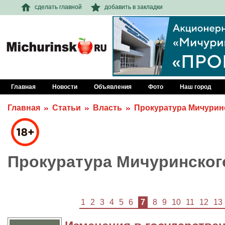
сделать главной
добавить в закладки
Главная
Новости
Объявления
Фото
Наш город
Главная
Статьи
Власть
Прокуратура Мичурин
Прокуратура Мичуринског
1
2
3
4
5
6
7
8
9
10
11
12
13