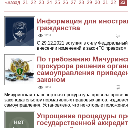
«назад
21
22
23
24
25
26
27
28
29
30
31
32
33
Информация для иностран
гражданства
1261
С 29.12.2021 вступил в силу Федеральный 
внесении изменений в закон "О правовом .
По требованию Мичуринск
прокурора решение орган
самоуправления приведен
законом
1034
Мичуринская транспортная прокуратура провела провер
законодательству нормативных правовых актов, издавае
самоуправления. Установлено, что некоторые положения 
Упрощение процедуры пр
государственной аккредит