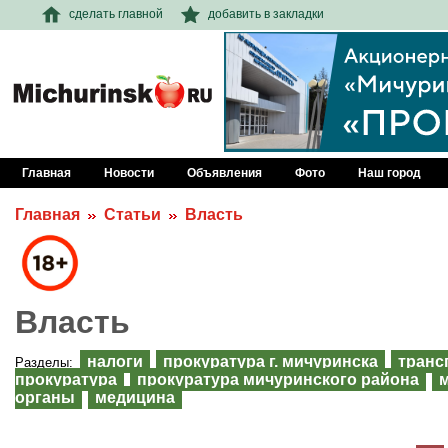
сделать главной
добавить в закладки
Главная
Новости
Объявления
Фото
Наш город
Главная
Статьи
Власть
Власть
налоги
прокуратура г. мичуринска
транс
Разделы:
прокуратура
прокуратура мичуринского района
органы
медицина