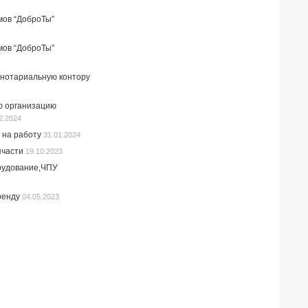
мов “ДоброТы”
мов “ДоброТы”
 нотариальную контору
ю организацию
2.2024
 на работу
31.01.2024
пчасти
19.10.2023
рудование,ЧПУ
ренду
04.05.2023