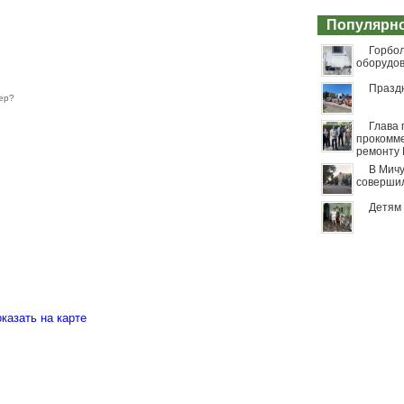
Популярн
Горбо
оборудо
Празд
ер?
Глава 
прокомме
ремонту 
В Мичу
совершил
Детям 
оказать на карте