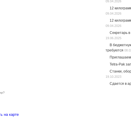
09.04.2026
12 килограм
09.04.2026
12 килограм
09.04.2026
Секретарь в
19.06.2025
В бюджетну
требуются
08.0
Приглашаем
Tetra-Pak за
Станки, обо
19.10.2023
Сдается в а
ер?
ть на карте