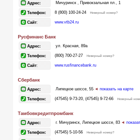
Мичуринск , Привокзальная пл., 1
Адрес:
8 (800) 100-24-24
Телефон:
Неверный номер?
www.vtb24.ru
Сайт
:
Русфинанс Банк
ул. Красная, 89а
Адрес:
(800) 700-27-27
Телефон:
Неверный номер?
www.rusfinancebank.ru
Сайт
:
Сбербанк
Липецкое шоссе, 55
◄
показать на карте
Адрес:
(47545) 9-73-20, (47545) 9-72-66
Телефон:
Неверный ном
Тамбовкредитпромбанк
г. Мичуринск, Липецкое шоссе, 83
◄
показа
Адрес:
(47545) 5-10-56
Телефон:
Неверный номер?