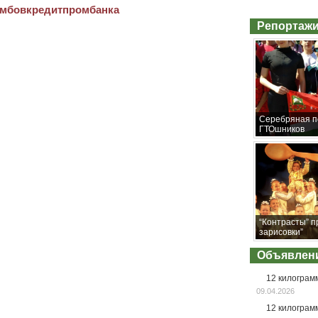
амбовкредитпромбанка
Репортажи
Серебряная п
ГТОшников
“Контрасты” п
зарисовки”
Объявлен
12 килограм
09.04.2026
12 килограм