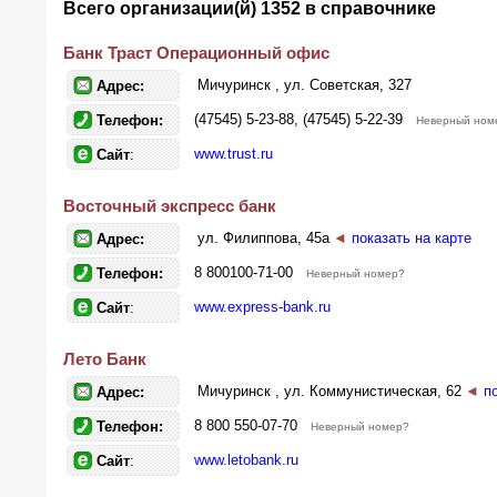
Всего организации(й) 1352 в справочнике
Банк Траст Операционный офис
Мичуринск , ул. Советская, 327
Адрес:
(47545) 5-23-88, (47545) 5-22-39
Телефон:
Неверный ном
www.trust.ru
Сайт
:
Восточный экспресс банк
ул. Филиппова, 45а
◄
показать на карте
Адрес:
8 800100-71-00
Телефон:
Неверный номер?
www.express-bank.ru
Сайт
:
Лето Банк
Мичуринск , ул. Коммунистическая, 62
◄
п
Адрес:
8 800 550-07-70
Телефон:
Неверный номер?
www.letobank.ru
Сайт
: