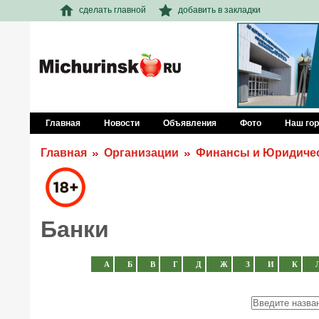
сделать главной
добавить в закладки
Главная
Новости
Объявления
Фото
Наш го
Главная
Организации
Финансы и Юридичес
Банки
А
Б
В
Г
Д
Ж
З
И
К