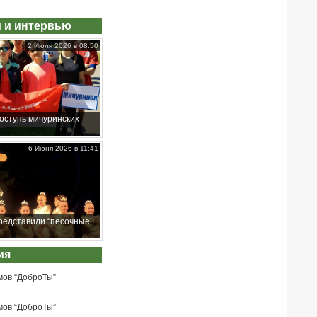
 и интервью
2 Июля 2026 в 08:50
оступь мичуринских
6 Июня 2026 в 11:41
редставили “песочные
ия
мов “ДоброТы”
мов “ДоброТы”