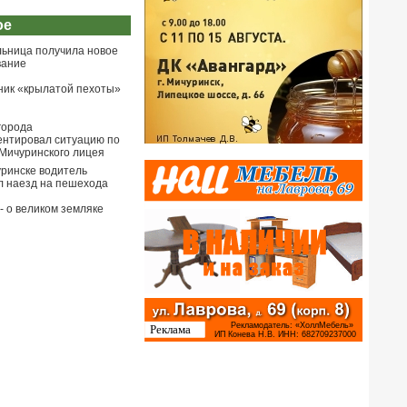
ое
льница получила новое
вание
ник «крылатой пехоты»
города
нтировал ситуацию по
Мичуринского лицея
ринске водитель
 наезд на пешехода
- о великом земляке