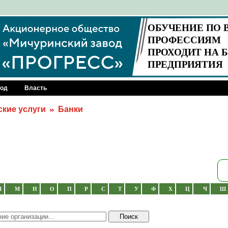
род
Власть
кие услуги
Банки
Л
М
Н
О
П
Р
С
Т
У
Ф
Х
Ц
Ч
Ш