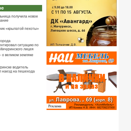
ое
льница получила новое
вание
ник «крылатой пехоты»
города
нтировал ситуацию по
Мичуринского лицея
- о великом земляке
ринске водитель
 наезд на пешехода