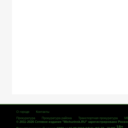
О городе
Контакты
Прокуратура
Прокуратура района
Транспортная прокуратура
М
© 2011-2026 Сетевое издание "Michurinsk.RU" зарегистрировано Роск
18+