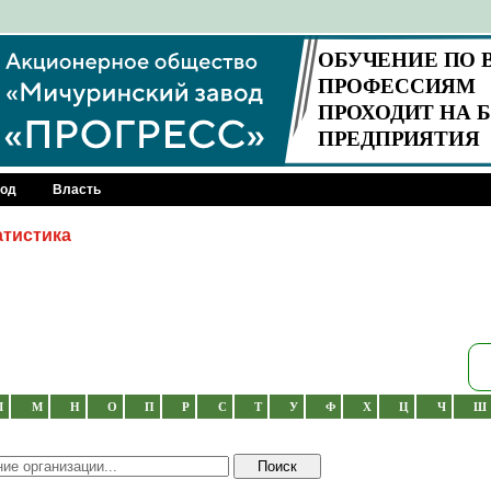
род
Власть
атистика
Л
М
Н
О
П
Р
С
Т
У
Ф
Х
Ц
Ч
Ш