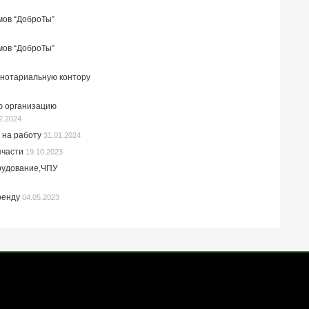
мов “ДоброТы”
мов “ДоброТы”
 нотариальную контору
ю организацию
2.2024
 на работу
31.01.2024
пчасти
19.10.2023
рудование,ЧПУ
ренду
04.05.2023