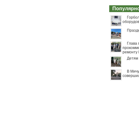
Популярн
Горбо
оборудо
Празд
Глава 
прокомме
ремонту 
Детям 
В Мичу
совершил