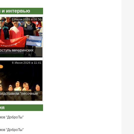
 и интервью
2 Июля 2026 в 08:50
оступь мичуринских
6 Июня 2026 в 11:41
редставили “песочные
ия
мов “ДоброТы”
мов “ДоброТы”