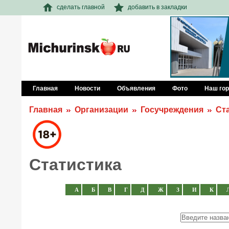
сделать главной
добавить в закладки
Главная
Новости
Объявления
Фото
Наш го
Главная
Организации
Госучреждения
Ст
Статистика
А
Б
В
Г
Д
Ж
З
И
К