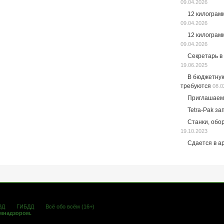
09.04.2026
12 килограм
09.04.2026
12 килограм
09.04.2026
Секретарь в
19.06.2025
В бюджетну
требуются
08.0
Приглашаем
Tetra-Pak за
Станки, обо
19.10.2023
Сдается в а
ВД
ГИБДД
Всё обо всём (16+)
омнадзором.