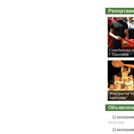
Репортажи
Серебряная п
ГТОшников
“Контрасты” п
зарисовки”
Объявлен
12 килограм
09.04.2026
12 килограм