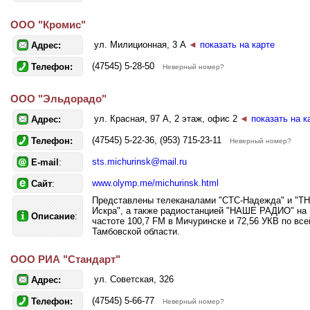
ООО "Кромис"
ул. Милиционная, 3 А
◄
показать на карте
Адрес:
(47545) 5-28-50
Телефон:
Неверный номер?
ООО "Эльдорадо"
ул. Красная, 97 А, 2 этаж, офис 2
◄
показать на к
Адрес:
(47545) 5-22-36, (953) 715-23-11
Телефон:
Неверный номер?
sts.michurinsk@mail.ru
E-mail
:
www.olymp.me/michurinsk.html
Сайт
:
Представлены телеканалами "СТС-Надежда" и "ТН
Искра", а также радиостанцией "НАШЕ РАДИО" на
Описание
:
частоте 100,7 FM в Мичуринске и 72,56 УКВ по все
Тамбовской области.
ООО РИА "Стандарт"
ул. Советская, 326
Адрес:
(47545) 5-66-77
Телефон:
Неверный номер?