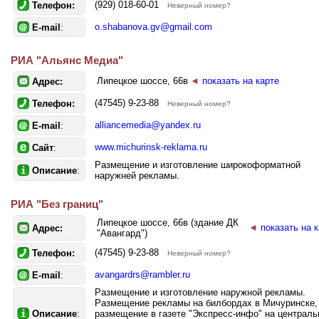
(929) 018-60-01
Телефон:
Неверный номер?
o.shabanova.gv@gmail.com
E-mail
:
РИА "Альянс Медиа"
Липецкое шоссе, 66в
◄
показать на карте
Адрес:
(47545) 9-23-88
Телефон:
Неверный номер?
alliancemedia@yandex.ru
E-mail
:
www.michurinsk-reklama.ru
Сайт
:
Размещение и изготовление широкоформатной
Описание
:
наружней рекламы.
РИА "Без границ"
Липецкое шоссе, 66в (здание ДК
◄
показать на 
Адрес:
"Авангард")
(47545) 9-23-88
Телефон:
Неверный номер?
avangardrs@rambler.ru
E-mail
:
Размещение и изготовление наружной рекламы.
Размещение рекламы на билбордах в Мичуринске,
Описание
:
размещение в газете "Экспресс-инфо" на централ