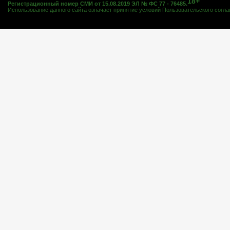
18+
Регистрационный номер СМИ от 15.08.2019 ЭЛ № ФС 77 - 76485.
Использование данного сайта означает принятие условий
Пользовательского согл