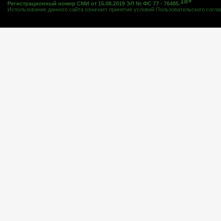
18+
Регистрационный номер СМИ от 15.08.2019 ЭЛ № ФС 77 - 76485.
Использование данного сайта означает принятие условий
Пользовательского согл