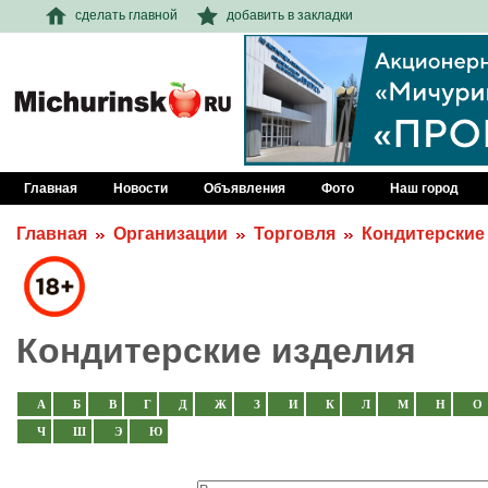
сделать главной
добавить в закладки
Главная
Новости
Объявления
Фото
Наш город
Главная
Организации
Торговля
Кондитерские
Кондитерские изделия
А
Б
В
Г
Д
Ж
З
И
К
Л
М
Н
О
Ч
Ш
Э
Ю