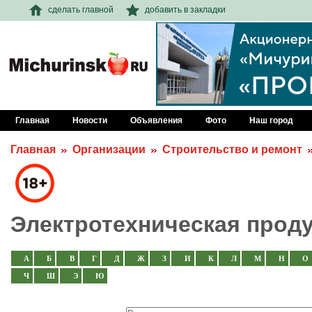
сделать главной
добавить в закладки
Главная
Новости
Объявления
Фото
Наш город
Главная
Организации
Строительство и ремонт
Электротехническая прод
А
Б
В
Г
Д
Ж
З
И
К
Л
М
Н
О
Ч
Ш
Э
Ю