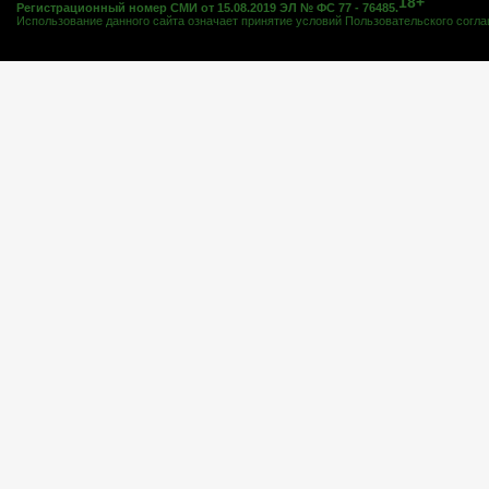
18+
Регистрационный номер СМИ от 15.08.2019 ЭЛ № ФС 77 - 76485.
Использование данного сайта означает принятие условий
Пользовательского согл