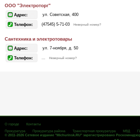
ООО "Электроторг"
ул. Советская, 400
Адрес:
(47545) 5-71-03
Телефон:
Неверный номер?
Сантехника и электротовары
ул. 7-ноября, д. 50
Адрес:
...
Телефон:
Неверный номер?
О городе
Контакты
Прокуратура
Прокуратура района
Транспортная прокуратура
МВД
Г
© 2011-2026 Сетевое издание "Michurinsk.RU" зарегистрировано Роскомнадзо