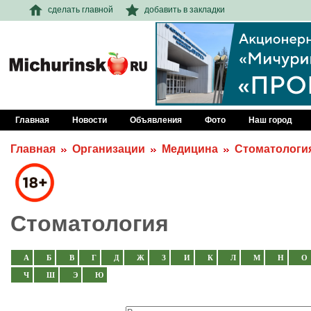
сделать главной
добавить в закладки
Главная
Новости
Объявления
Фото
Наш город
Главная
Организации
Медицина
Стоматологи
Стоматология
А
Б
В
Г
Д
Ж
З
И
К
Л
М
Н
О
Ч
Ш
Э
Ю