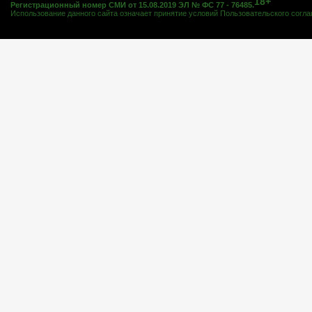
18+
Регистрационный номер СМИ от 15.08.2019 ЭЛ № ФС 77 - 76485.
Использование данного сайта означает принятие условий
Пользовательского согл