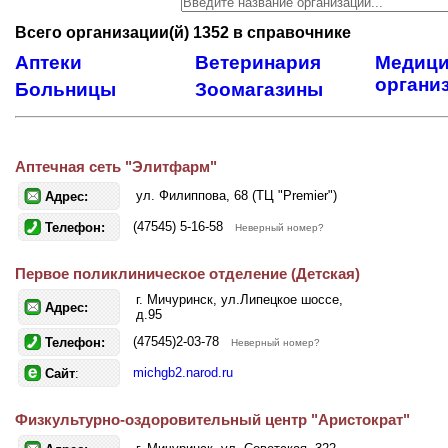
Всего организации(й) 1352 в справочнике
Аптеки
Ветеринария
Медици
органи
Больницы
Зоомагазины
Аптечная сеть "Элитфарм"
ул. Филиппова, 68 (ТЦ "Premier")
Адрес:
(47545) 5-16-58
Телефон:
Неверный номер?
Первое поликлиническое отделение (Детская)
г. Мичуринск, ул.Липецкое шоссе,
Адрес:
д.95
(47545)2-03-78
Телефон:
Неверный номер?
michgb2.narod.ru
Сайт
:
Физкультурно-оздоровительный центр "Аристократ"