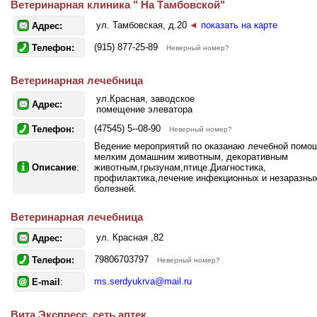
Ветеринарная клиника " На Тамбовской"
ул. Тамбовская, д.20
◄
показать на карте
Адрес:
(915) 877-25-89
Телефон:
Неверный номер?
Ветеринарная лечебница
ул.Красная, заводское
Адрес:
помещение элеватора
(47545) 5--08-90
Телефон:
Неверный номер?
Ведение мероприятий по оказанаю лечебной помо
мелким домашним животным, декоративным
Описание
:
животным,грызунам,птице.Диагностика,
профилактика,лечение инфекционных и незаразны
болезней.
Ветеринарная лечебница
ул. Красная ,82
Адрес:
79806703797
Телефон:
Неверный номер?
ms.serdyukrva@mail.ru
E-mail
:
Вита Экспресс, сеть аптек