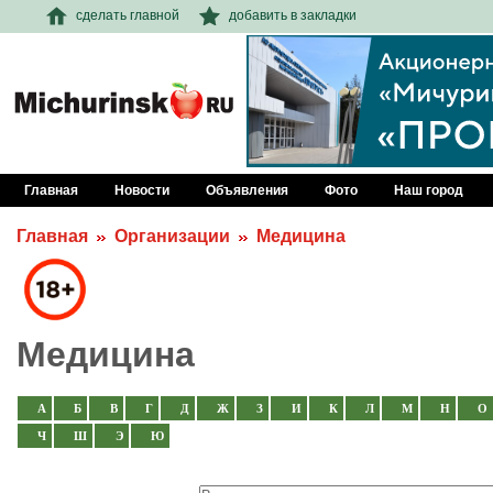
сделать главной
добавить в закладки
Главная
Новости
Объявления
Фото
Наш город
Главная
Организации
Медицина
Медицина
А
Б
В
Г
Д
Ж
З
И
К
Л
М
Н
О
Ч
Ш
Э
Ю