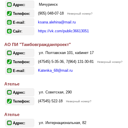
Мичуринск
Адрес:
(905) 048-07-18
Телефон:
Неверный номер?
ksana.alehina@mail.ru
E-mail
:
https://vk.com/public36613051
Сайт
:
АО ПИ "Тамбовгражданпроект"
ул. Полтавская 101, кабинет 17
Адрес:
(47545) 5-35-36, 7(964) 131-30-81
Телефон:
Неверный номер?
Katenka_68@mail.ru
E-mail
:
Ателье
ул. Советская, 290
Адрес:
(47545) 522-18
Телефон:
Неверный номер?
Ателье
ул. Интернациональная, 82
Адрес: