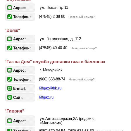
ул. Новая, д. 11
Адрес:
(47545) 2-38-80
Телефон:
Неверный номер?
"Вояж"
ул. Гоголевская, д. 112
Адрес:
(47545) 40-40-40
Телефон:
Неверный номер?
"Газ на Дом" служба доставки газа в баллонах
г. Мичуринск
Адрес:
(906) 658-88-74
Телефон:
Неверный номер?
68gaz@bk.ru
E-mail
:
68gaz.ru
Сайт
:
"Глория"
ул.Автозаводская,2А (рядом с
Адрес:
«Магнитом»)
(980) 679-34-54, (980) 671-68-50