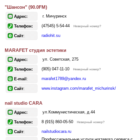
"Шансон" (90.0FM)
г. Мичуринск
Адрес:
(47545) 5-54-44
Телефон:
Неверный номер?
radiohit.su
Сайт
:
MARAFET студия эстетики
ул. Советская, 275
Адрес:
(905) 047-11-10
Телефон:
Неверный номер?
marafet1789@yandex.ru
E-mail
:
www.instagram.com/marafet_michurinsk/
Сайт
:
nail studio CARA
ул.Коммунистическая, д.44
Адрес:
8 (915) 860-05-50
Телефон:
Неверный номер?
nailstudiocara.ru
Сайт
:
Профессиональные услуги ногтевого сервиса с