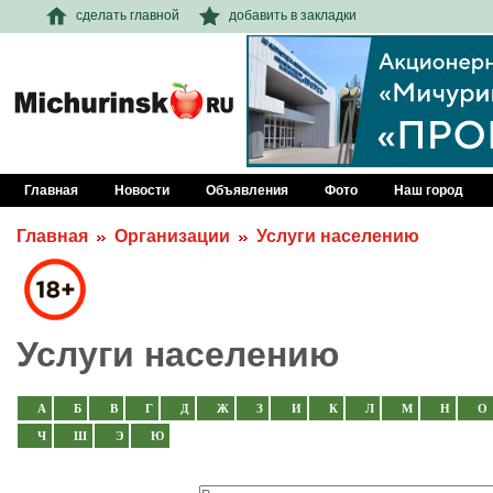
сделать главной
добавить в закладки
Главная
Новости
Объявления
Фото
Наш город
Главная
Организации
Услуги населению
Услуги населению
А
Б
В
Г
Д
Ж
З
И
К
Л
М
Н
О
Ч
Ш
Э
Ю