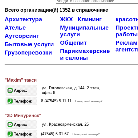
Всего организации(й) 1352 в справочнике
Архитектура
ЖКХ
Клининг
красот
Ателье
Муниципальные
Проект
услуги
работы
Аутсорсинг
Общепит
Реклам
Бытовые услуги
агентст
Парикмахерские
Грузоперевозки
и салоны
"Maxim" такси
ул. Гоголевская, д.144, 2 этаж,
Адрес:
офис 8
8 (47545) 5-11-11
Телефон:
Неверный номер?
"2D Мичуринск"
ул. Красноармейская, 25
Адрес:
(47545) 5-31-57
Телефон:
Неверный номер?