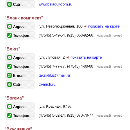
www.balagur-com.ru
Сайт
:
"Бланк комплект"
ул. Революционная, 100
◄
показать на карте
Адрес:
(47545) 5-49-54, (915) 868-92-60
Телефон:
Неверный номер?
"Блюз"
ул. Луговая, 2
◄
показать на карте
Адрес:
(47545) 7-77-77, (47545) 4-00-00
Телефон:
Неверный номер?
taksi-bluz@mail.ru
E-mail
:
tb-mich.ru
Сайт
:
"Богема"
ул. Красная, 97 А
Адрес:
(47545) 5-32-14, (915) 870-70-77
Телефон:
Неверный номер?
"Вкусняшка"