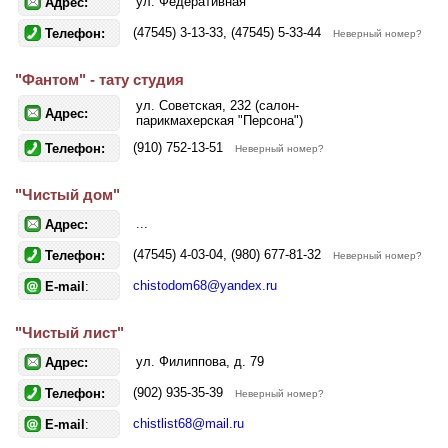
ул. Федеративная
Адрес:
(47545) 3-13-33, (47545) 5-33-44
Телефон:
Неверный номер?
"Фантом" - тату студия
ул. Советская, 232 (салон-
Адрес:
парикмахерская "Персона")
(910) 752-13-51
Телефон:
Неверный номер?
"Чистый дом"
...
Адрес:
(47545) 4-03-04, (980) 677-81-32
Телефон:
Неверный номер?
chistodom68@yandex.ru
E-mail
:
"Чистый лист"
ул. Филиппова, д. 79
Адрес:
(902) 935-35-39
Телефон:
Неверный номер?
chistlist68@mail.ru
E-mail
: