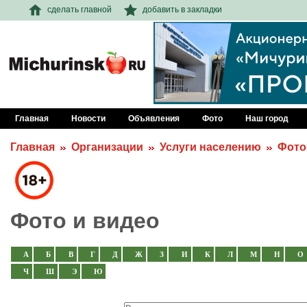
сделать главной
добавить в закладки
Главная
Новости
Объявления
Фото
Наш город
Главная
Организации
Услуги населению
Фото
Фото и видео
А
Б
В
Г
Д
Ж
З
И
К
Л
М
Н
О
Ч
Ш
Э
Ю