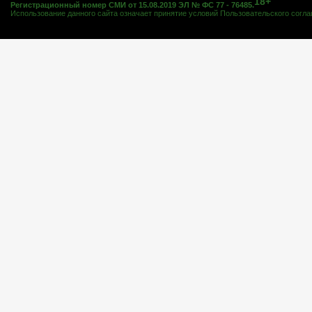
18+
Регистрационный номер СМИ от 15.08.2019 ЭЛ № ФС 77 - 76485.
Использование данного сайта означает принятие условий
Пользовательского согл