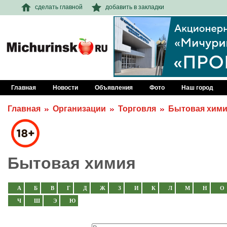
сделать главной
добавить в закладки
Главная
Новости
Объявления
Фото
Наш город
Главная
Организации
Торговля
Бытовая хим
Бытовая химия
А
Б
В
Г
Д
Ж
З
И
К
Л
М
Н
О
Ч
Ш
Э
Ю