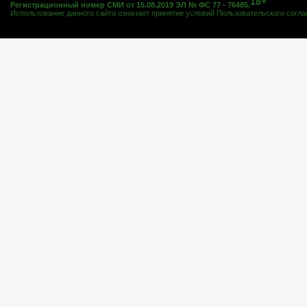
18+
Регистрационный номер СМИ от 15.08.2019 ЭЛ № ФС 77 - 76485.
Использование данного сайта означает принятие условий
Пользовательского согл