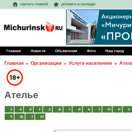
сделать главной
добавить в закладки
Главная
Новости
Объявления
Фото
Наш город
Главная
Организации
Услуги населению
Ател
Ателье
А
Б
В
Г
Д
Ж
З
И
К
Л
М
Н
О
Ч
Ш
Э
Ю