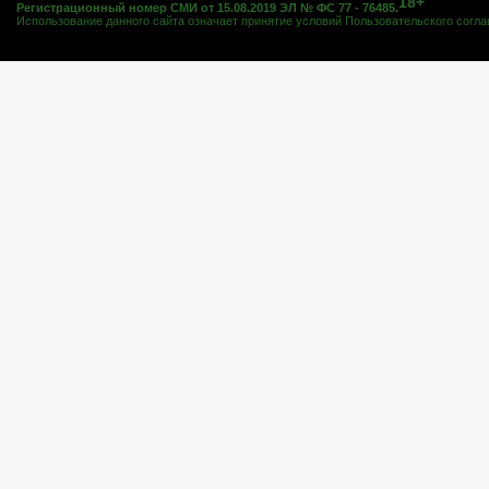
18+
Регистрационный номер СМИ от 15.08.2019 ЭЛ № ФС 77 - 76485.
Использование данного сайта означает принятие условий
Пользовательского согл