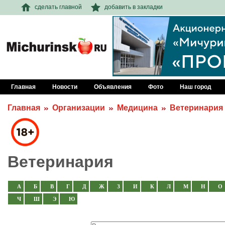
сделать главной
добавить в закладки
Главная
Новости
Объявления
Фото
Наш город
Главная
Организации
Медицина
Ветеринария
Ветеринария
А
Б
В
Г
Д
Ж
З
И
К
Л
М
Н
О
Ч
Ш
Э
Ю