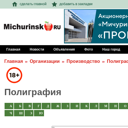
сделать главной
добавить в закладки
Главная
Новости
Объявления
Фото
Наш город
Главная
Организации
Производство
Полигра
Полиграфия
А
Б
В
Г
Д
Ж
З
И
К
Л
М
Н
О
Ч
Ш
Э
Ю