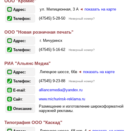
ООО "Кромис"
ул. Милиционная, 3 А
◄
показать на карте
Адрес:
(47545) 5-28-50
Телефон:
Неверный номер?
ООО "Новая розничная печать"
г. Мичуринск
Адрес:
(47545) 5-16-62
Телефон:
Неверный номер?
РИА "Альянс Медиа"
Липецкое шоссе, 66в
◄
показать на карте
Адрес:
(47545) 9-23-88
Телефон:
Неверный номер?
alliancemedia@yandex.ru
E-mail
:
www.michurinsk-reklama.ru
Сайт
:
Размещение и изготовление широкоформатной
Описание
:
наружней рекламы.
Типография ООО "Каскад"
Липецкое шоссе, 68 кор. 4
◄
показать на карте