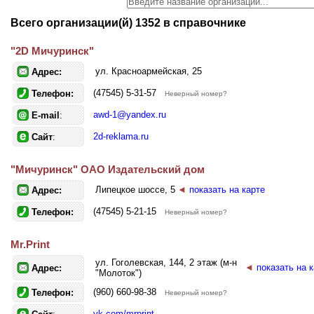
Всего организации(й) 1352 в справочнике
"2D Мичуринск"
ул. Красноармейская, 25
Адрес:
(47545) 5-31-57
Телефон:
Неверный номер?
awd-1@yandex.ru
E-mail
:
2d-reklama.ru
Сайт
:
"Мичуринск" ОАО Издательский дом
Липецкое шоссе, 5
◄
показать на карте
Адрес:
(47545) 5-21-15
Телефон:
Неверный номер?
Mr.Print
ул. Гоголевская, 144, 2 этаж (м-н
◄
показать на 
Адрес:
"Молоток")
(960) 660-98-38
Телефон:
Неверный номер?
vk.com/mrprint