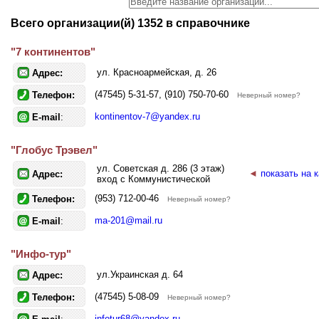
Всего организации(й) 1352 в справочнике
"7 континентов"
ул. Красноармейская, д. 26
Адрес:
(47545) 5-31-57, (910) 750-70-60
Телефон:
Неверный номер?
kontinentov-7@yandex.ru
E-mail
:
"Глобус Трэвел"
ул. Советская д. 286 (3 этаж)
◄
показать на 
Адрес:
вход с Коммунистической
(953) 712-00-46
Телефон:
Неверный номер?
ma-201@mail.ru
E-mail
:
"Инфо-тур"
ул.Украинская д. 64
Адрес:
(47545) 5-08-09
Телефон:
Неверный номер?
infotur68@yandex.ru