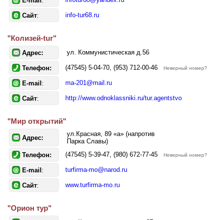
E-mail
:
info-tur68.ru
Сайт
:
"Колизей-tur"
ул. Коммунистическая д.56
Адрес:
(47545) 5-04-70, (953) 712-00-46
Телефон:
Неверный номер?
ma-201@mail.ru
E-mail
:
http://www.odnoklassniki.ru/tur.agentstvo
Сайт
:
"Мир открытий"
ул.Красная, 89 «а» (напротив
Адрес:
Парка Славы)
(47545) 5-39-47, (980) 672-77-45
Телефон:
Неверный номер?
turfirma-mo@narod.ru
E-mail
:
www.turfirma-mo.ru
Сайт
:
"Орион тур"