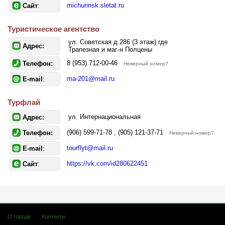
michurinsk.sletat.ru
Сайт
:
Туристическое агентство
ул. Советская д.286 (3 этаж) где
Адрес:
Трапезная и маг-н Полцены
8 (953) 712-00-46
Телефон:
Неверный номер?
ma-201@mail.ru
E-mail
:
Турфлай
ул. Интернациональная
Адрес:
(906) 599-71-78 , (905) 121-37-71
Телефон:
Неверный номер?
tourflyt@mail.ru
E-mail
:
https://vk.com/id280622451
Сайт
:
О городе
Контакты