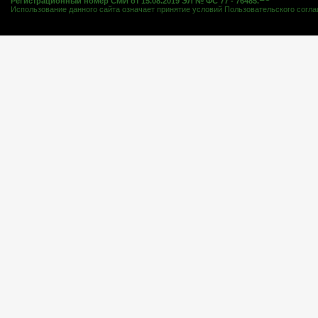
Регистрационный номер СМИ от 15.08.2019 ЭЛ № ФС 77 - 76485.
Использование данного сайта означает принятие условий
Пользовательского согл