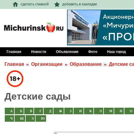
сделать главной
добавить в закладки
Главная
Новости
Объявления
Фото
Наш город
Главная
Организации
Образование
Детские с
Детские сады
А
Б
В
Г
Д
Ж
З
И
К
Л
М
Н
О
Ч
Ш
Э
Ю