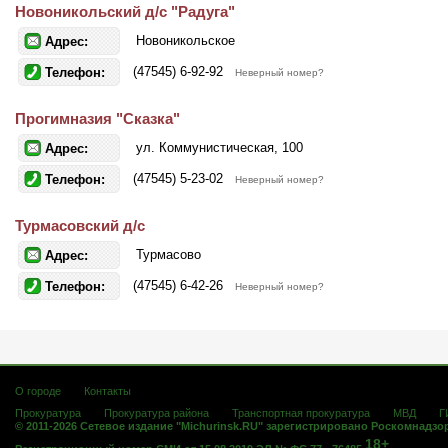
Новоникольский д/с "Радуга"
Новоникольское
Адрес:
(47545) 6-92-92
Телефон:
Неверный номер?
Прогимназия "Сказка"
ул. Коммунистическая, 100
Адрес:
(47545) 5-23-02
Телефон:
Неверный номер?
Турмасовский д/с
Турмасово
Адрес:
(47545) 6-42-26
Телефон:
Неверный номер?
О городе
Контакты
Прокуратура
Прокуратура района
Транспортная прокуратура
МВД
Г
© 2011-2026 Сетевое издание "Michurinsk.RU" зарегистрировано Роскомнадзо
18+