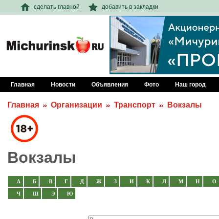
сделать главной
добавить в закладки
Главная
Новости
Объявления
Фото
Наш город
Главная
Организации
Транспорт
Вокзалы
Вокзалы
А
Б
В
Г
Д
Ж
З
И
К
Л
М
Н
О
Ч
Ш
Э
Ю