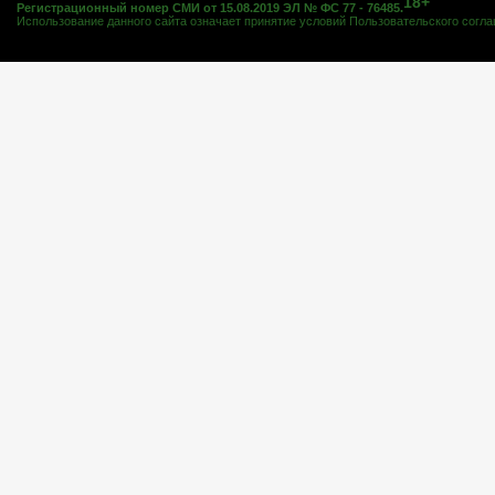
18+
Регистрационный номер СМИ от 15.08.2019 ЭЛ № ФС 77 - 76485.
Использование данного сайта означает принятие условий
Пользовательского согл