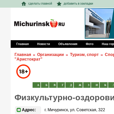
сделать главной
добавить в закладки
Главная
Новости
Объявления
Фото
Наш го
Главная
Организации
Туризм, спорт
Спо
"Аристократ"
А
Б
В
Г
Д
Ж
З
И
К
Физкультурно-оздорови
Адрес:
г. Мичуринск, ул. Советская, 322