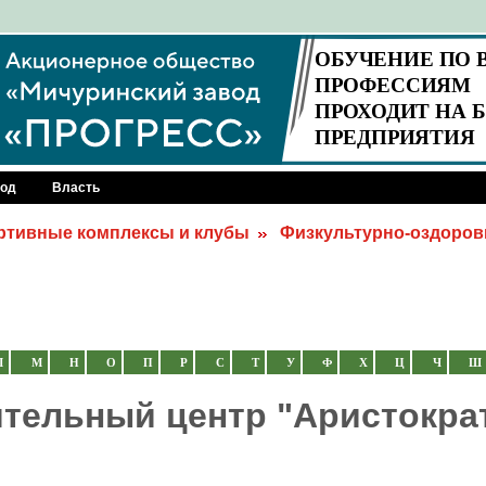
род
Власть
ртивные комплексы и клубы
Физкультурно-оздоров
Л
М
Н
О
П
Р
С
Т
У
Ф
Х
Ц
Ч
Ш
тельный центр "Аристокра