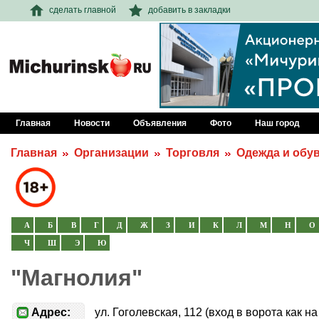
сделать главной
добавить в закладки
Главная
Новости
Объявления
Фото
Наш город
Главная
Организации
Торговля
Одежда и обу
А
Б
В
Г
Д
Ж
З
И
К
Л
М
Н
О
Ч
Ш
Э
Ю
"Магнолия"
Адрес:
ул. Гоголевская, 112 (вход в ворота как н