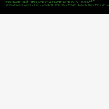
18+
Регистрационный номер СМИ от 15.08.2019 ЭЛ № ФС 77 - 76485.
Использование данного сайта означает принятие условий
Пользовательского согл