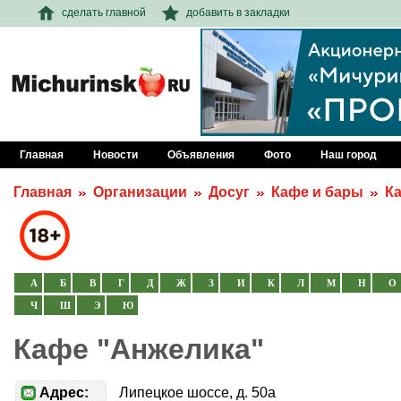
сделать главной
добавить в закладки
Главная
Новости
Объявления
Фото
Наш город
Главная
Организации
Досуг
Кафе и бары
К
А
Б
В
Г
Д
Ж
З
И
К
Л
М
Н
О
Ч
Ш
Э
Ю
Кафе "Анжелика"
Адрес:
Липецкое шоссе, д. 50а