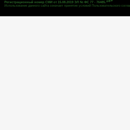
18+
Регистрационный номер СМИ от 15.08.2019 ЭЛ № ФС 77 - 76485.
Использование данного сайта означает принятие условий
Пользовательского согл