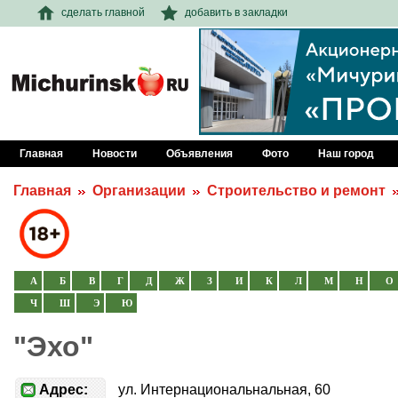
сделать главной
добавить в закладки
Главная
Новости
Объявления
Фото
Наш город
Главная
Организации
Строительство и ремонт
А
Б
В
Г
Д
Ж
З
И
К
Л
М
Н
О
Ч
Ш
Э
Ю
"Эхо"
Адрес:
ул. Интернациональнальная, 60