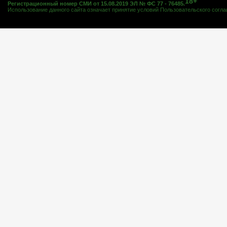
18+
Регистрационный номер СМИ от 15.08.2019 ЭЛ № ФС 77 - 76485.
Использование данного сайта означает принятие условий
Пользовательского согл