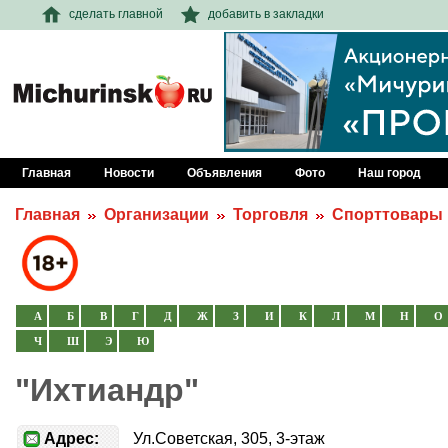
сделать главной
добавить в закладки
Главная
Новости
Объявления
Фото
Наш город
Главная
Организации
Торговля
Спорттовары
А
Б
В
Г
Д
Ж
З
И
К
Л
М
Н
О
Ч
Ш
Э
Ю
"Ихтиандр"
Адрес:
Ул.Советская, 305, 3-этаж