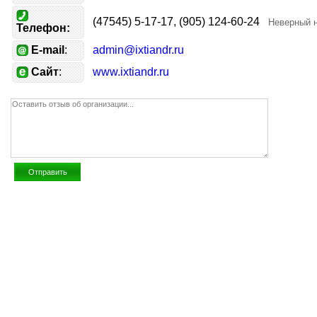
(47545) 5-17-17, (905) 124-60-24
Неверный 
Телефон:
E-mail
:
admin@ixtiandr.ru
Сайт
:
www.ixtiandr.ru